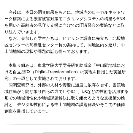
今後は、本日の調査結果をもとに、地域内のローカルネットワ
ーク構築による獣害被害対策モニタリングシステムの構築やSNS
を用いた高齢者の見守り支援に向けてのIT講習会の実施などに取
り組んでいきます。
なお、参加した学生たちは、ヒアリング調査に先立ち、北股地
区センターの髙橋進センター長の案内にて、同地区内を巡り、中
山間地域の現状や課題の話も伺っております。
本取り組みは、東北学院大学学長研究助成金「中山間地域にお
ける自立型DX（Digital-Transformation）の実現を目指した実証研
究」の一環として実施されております。
同調査研究は、外部の人材や資源に過度に依存をせず、当該地
域住民が可能な限り自らの力でITやICT、DXなどの技術を活用する
形での地域活性化や地域課題解決に取り組めるような支援策の検
討と、デジタル技術による中山間地域の課題解決やそこでの価値
創造を目指しています。