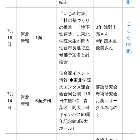
結ぶ
北)
「いじめ対策」
「杜の都づくり
こ
の推進」「地下
3年 浅野圭
7月
ち
河北
鉄運賃」…東北
亮さん
16
1面
ら
新報
学院大生が問う
4年 茂木亜
日
(河
仙台市長選で立
優美さん
北)
候補予定者と討
論会
仙台圏イベント
情報 ◆東北学院
大エンタメ連合
落語研究会
7月
会合同公演（19
奇術研究会
河北
14
6面夕刊
日午後2時、青
お笑いサー
新報
日
葉区・同大土樋
クルみちの
キャンパス90周
く
年記念館3階大
ホール）
五橋キャン