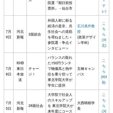
院選『期日前投
テ
票所』・仙台市
レ)
外国人材に頼る
こ
経済の是非、共
石川真作教
ち
7月
河北
生社会への道筋
授
3面総合
ら
9日
新報
を尋ねました＜
(政策デザイ
(河
参院選・争点イ
ン学科)
北)
ンタビュー＞
バランスの取れ
こ
KHB
た150円ランチ
ち
7月
東日
チャー
で物価高と熱中
五橋キャン
ら
8日
本放
ジ！
症を乗り切って
パス
(KH
送
東北学院大学が
B)
学生に提供
大学院で社会人
こ
のスキルアップ
ち
7月
河北
大西晴樹学
28面社会
を 東北学院大が
ら
5日
新報
長
来年度にコース
(河