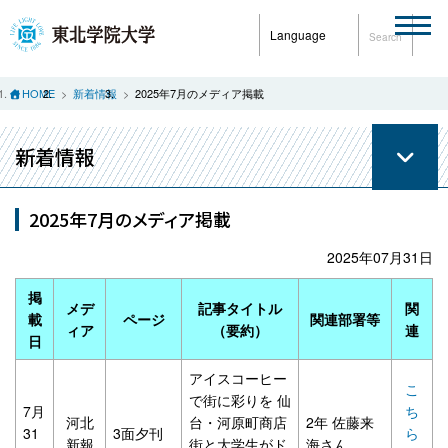
Language
Search
HOME
新着情報
2025年7月のメディア掲載
新着情報
2025年7月のメディア掲載
2025年07月31日
掲
メデ
記事タイトル
関
載
ページ
関連部署等
ィア
（要約）
連
日
アイスコーヒー
こ
で街に彩りを 仙
7月
ち
河北
台・河原町商店
2年 佐藤来
31
3面夕刊
ら
新報
街と大学生がド
海さん