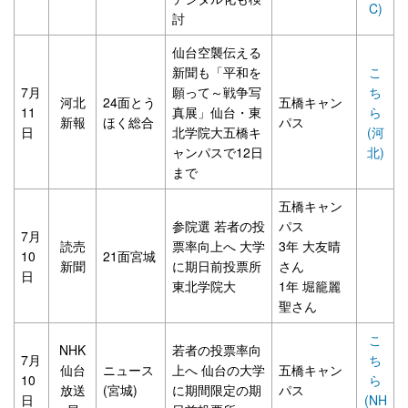
C)
討
仙台空襲伝える
新聞も「平和を
こ
7月
願って～戦争写
ち
河北
24面とう
五橋キャン
11
真展」仙台・東
ら
新報
ほく総合
パス
日
北学院大五橋キ
(河
ャンパスで12日
北)
まで
五橋キャン
参院選 若者の投
パス
7月
読売
票率向上へ 大学
3年 大友晴
10
21面宮城
新聞
に期日前投票所
さん
日
東北学院大
1年 堀籠麗
聖さん
こ
NHK
若者の投票率向
7月
ち
仙台
ニュース
上へ 仙台の大学
五橋キャン
10
ら
放送
(宮城)
に期間限定の期
パス
日
(NH