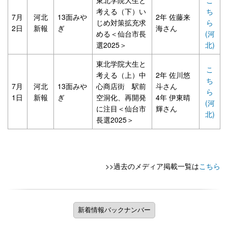
考える（下）い
ち
7月
河北
13面みや
2年 佐藤来
じめ対策拡充求
ら
2日
新報
ぎ
海さん
める＜仙台市長
(河
選2025＞
北)
東北学院大生と
こ
考える（上）中
2年 佐川悠
ち
7月
河北
13面みや
心商店街 駅前
斗さん
ら
1日
新報
ぎ
空洞化、再開発
4年 伊東晴
(河
に注目＜仙台市
輝さん
北)
長選2025＞
>>過去のメディア掲載一覧は
こちら