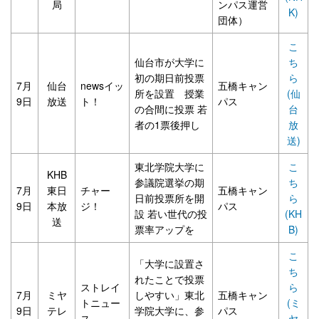
局
ンパス運営
K)
団体）
こ
仙台市が大学に
ち
初の期日前投票
ら
7月
仙台
newsイッ
五橋キャン
所を設置 授業
(仙
9日
放送
ト！
パス
の合間に投票 若
台
者の1票後押し
放
送)
東北学院大学に
こ
KHB
参議院選挙の期
ち
7月
東日
チャー
五橋キャン
日前投票所を開
ら
9日
本放
ジ！
パス
設 若い世代の投
(KH
送
票率アップを
B)
こ
「大学に設置さ
ち
れたことで投票
ストレイ
ら
7月
ミヤ
しやすい」東北
五橋キャン
トニュー
(ミ
9日
テレ
学院大学に、参
パス
ス
ヤ