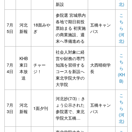
新設
北)
参院選 宮城県内
こ
各地で期日前投
ち
7月
河北
18面みや
五橋キャン
票始まる 初実施
ら
5日
新報
ぎ
パス
の商業施設、週
(河
末へ準備進める
北)
社会人対象に経
こ
KHB
営や財務の専門
ち
7月
東日
チャー
知識を習得する
大西晴樹学
ら
4日
本放
ジ！
コースを新設へ
長
(KH
送
東北学院大学の
B)
大学院
こ
河北抄(7/3)：き
ち
7月
河北
ょう公示された
五橋キャン
1面夕刊
ら
3日
新報
参院選で、東北
パス
(河
学院大五橋…
北)
東北学院大生と
こ