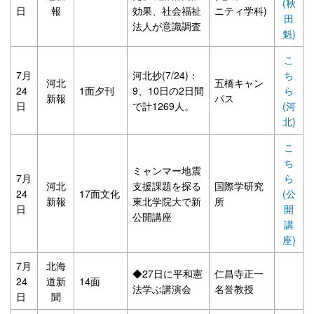
(秋
日
報
効果、社会福祉
ニティ学科)
田
法人が意識調査
魁)
こ
7月
河北抄(7/24)：
ち
河北
五橋キャン
24
1面夕刊
9、10日の2日間
ら
新報
パス
日
で計1269人。
(河
北)
こ
ち
ミャンマー地震
7月
ら
河北
支援課題を探る
国際学研究
24
17面文化
(公
新報
東北学院大で新
所
日
開
公開講座
講
座)
7月
北海
◆27日に平和憲
仁昌寺正一
24
道新
14面
法学ぶ講演会
名誉教授
日
聞