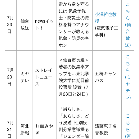
雷から身を守る
こ
には 気象予報
ち
小澤哲也教
7月
士・防災士の資
ら
仙台
newsイッ
授
23
格を持つアナウ
(仙
放送
ト！
(電気電子工
日
ンサーが教える
台
学科)
気象・防災のキ
放
ホン
送)
こ
＜仙台市長選＞
ち
若者の投票率ア
7月
ストレイ
ら
ミヤ
ップを…東北学
五橋キャン
23
トニュー
(ミ
テレ
院大学に期日前
パス
日
ス
ヤ
投票所 設置（7
テ
月23日と24日）
レ)
「男らしさ」
「女らしさ」ど
こ
7月
う浸透 性別役
ち
河北
11面みや
遠藤恵子名
21
割分業意識探る
ら
新報
ぎ
誉教授
日
「ジェンダー論
(河