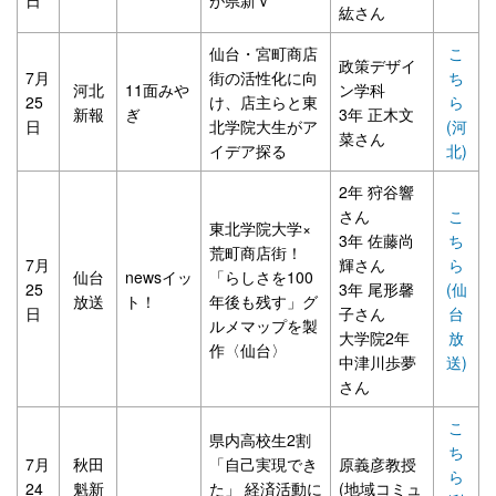
紘さん
仙台・宮町商店
こ
政策デザイ
7月
街の活性化に向
ち
河北
11面みや
ン学科
25
け、店主らと東
ら
新報
ぎ
3年 正木文
日
北学院大生がア
(河
菜さん
イデア探る
北)
2年 狩谷響
さん
こ
東北学院大学×
3年 佐藤尚
ち
荒町商店街！
7月
輝さん
ら
仙台
newsイッ
「らしさを100
25
3年 尾形馨
(仙
放送
ト！
年後も残す」グ
日
子さん
台
ルメマップを製
大学院2年
放
作〈仙台〉
中津川歩夢
送)
さん
こ
県内高校生2割
ち
7月
秋田
「自己実現でき
原義彦教授
ら
24
魁新
た」 経済活動に
(地域コミュ