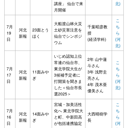
講座」 仙台で来
北)
月開催
こ
大船渡山林火災
7月
千葉昭彦教
ち
河北
23面とう
土砂災害注意を
19
授
ら
新報
ほく
仙台でシンポジ
日
(経済学科)
(河
ウム
北)
いじめ認知上位
2年 山中蓮
常連の仙台市、
こ
斗さん
7月
東北学院大生が
ち
河北
11面みや
3年 浅野圭
17
3候補予定者に
ら
新報
ぎ
亮さん
日
打開策を聞きま
(河
4年 茂木亜
した＜仙台市長
北)
優美さん
選2025＞
宮城・加美活性
こ
7月
化へ 東北学院大
ち
河北
14面みや
大西晴樹学
16
と町、中新田高
ら
新報
ぎ
長
日
が包括連携協定
(河