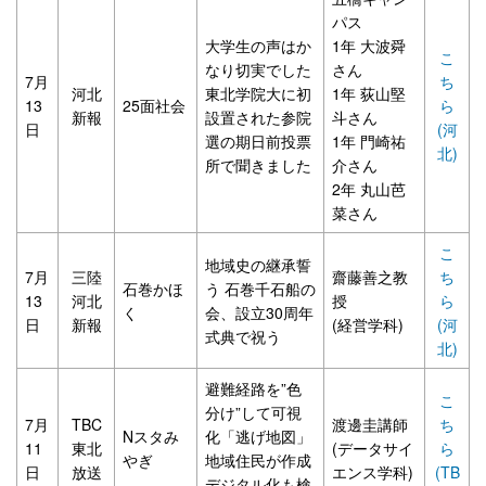
パス
大学生の声はか
1年 大波舜
こ
なり切実でした
さん
7月
ち
河北
東北学院大に初
1年 荻山堅
13
25面社会
ら
新報
設置された参院
斗さん
日
(河
選の期日前投票
1年 門崎祐
北)
所で聞きました
介さん
2年 丸山芭
菜さん
こ
地域史の継承誓
7月
三陸
齋藤善之教
ち
石巻かほ
う 石巻千石船の
13
河北
授
ら
く
会、設立30周年
日
新報
(経営学科)
(河
式典で祝う
北)
避難経路を”色
こ
分け”して可視
7月
TBC
渡邊圭講師
ち
Nスタみ
化「逃げ地図」
11
東北
(データサイ
ら
やぎ
地域住民が作成
日
放送
エンス学科)
(TB
デジタル化も検