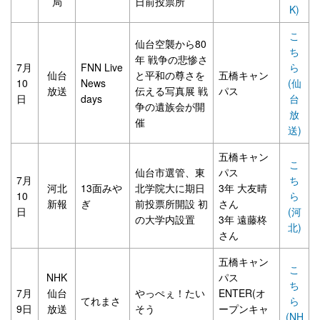
局
日前投票所
K)
こ
仙台空襲から80
ち
年 戦争の悲惨さ
7月
FNN Live
ら
仙台
と平和の尊さを
五橋キャン
10
News
(仙
放送
伝える写真展 戦
パス
日
days
台
争の遺族会が開
放
催
送)
五橋キャン
こ
仙台市選管、東
パス
7月
ち
河北
13面みや
北学院大に期日
3年 大友晴
10
ら
新報
ぎ
前投票所開設 初
さん
日
(河
の大学内設置
3年 遠藤柊
北)
さん
五橋キャン
こ
NHK
パス
ち
7月
仙台
やっぺぇ！たい
ENTER(オ
てれまさ
ら
9日
放送
そう
ープンキャ
(NH