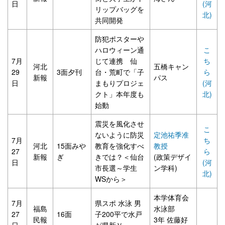
日
(河
リップバッグを
北)
共同開発
防犯ポスターや
ハロウィーン通
こ
7月
じて連携 仙
ち
河北
五橋キャン
29
3面夕刊
台・荒町で「子
ら
新報
パス
日
まもりプロジェ
(河
クト」本年度も
北)
始動
震災を風化させ
こ
ないように防災
定池祐季准
7月
ち
河北
15面みや
教育を強化すべ
教授
27
ら
新報
ぎ
きでは？＜仙台
(政策デザイ
日
(河
市長選～学生
ン学科)
北)
WSから＞
本学体育会
7月
県スポ 水泳 男
福島
水泳部
27
16面
子200平で水戸
民報
3年 佐藤好
日
が県新Ｖ