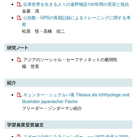
伝承世界を生きる人々の遠野物語100年間の受容と抵抗
金菱 清
心拍数・GPSの長期記録によるトレーニングに関する考
察
松原 悟・高橋 信二
研究ノート
アジアのソーシャル・セーフティネットの脆弱性
楊 世英
紹介
ギュンター・シュテルバ著 Tilesius als Ichthyologe und
Illustrator japanischer Fische
フリーダー・ゾンダーマン紹介
学部長賞受賞論文
スポーツ少女にみるジェンダー ── 1970 年代と2000