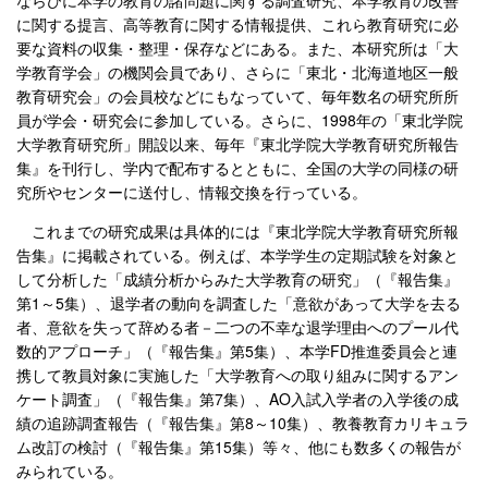
に関する提言、高等教育に関する情報提供、これら教育研究に必
要な資料の収集・整理・保存などにある。また、本研究所は「大
学教育学会」の機関会員であり、さらに「東北・北海道地区一般
教育研究会」の会員校などにもなっていて、毎年数名の研究所所
員が学会・研究会に参加している。さらに、1998年の「東北学院
大学教育研究所」開設以来、毎年『東北学院大学教育研究所報告
集』を刊行し、学内で配布するとともに、全国の大学の同様の研
究所やセンターに送付し、情報交換を行っている。
これまでの研究成果は具体的には『東北学院大学教育研究所報
告集』に掲載されている。例えば、本学学生の定期試験を対象と
して分析した「成績分析からみた大学教育の研究」（『報告集』
第1～5集）、退学者の動向を調査した「意欲があって大学を去る
者、意欲を失って辞める者－二つの不幸な退学理由へのプール代
数的アプローチ」（『報告集』第5集）、本学FD推進委員会と連
携して教員対象に実施した「大学教育への取り組みに関するアン
ケート調査」（『報告集』第7集）、AO入試入学者の入学後の成
績の追跡調査報告（『報告集』第8～10集）、教養教育カリキュラ
ム改訂の検討（『報告集』第15集）等々、他にも数多くの報告が
みられている。