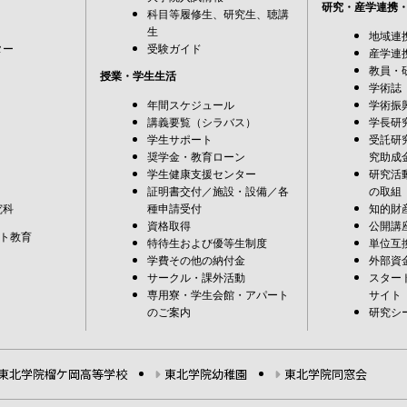
研究・産学連携
科目等履修生、研究生、聴講
生
地域連
ター
受験ガイド
産学連
教員・
授業・学生生活
学術誌
年間スケジュール
学術振
講義要覧（シラバス）
学長研
学生サポート
受託研
奨学金・教育ローン
究助成
学生健康支援センター
研究活
証明書交付／施設・設備／各
の取組
究科
種申請受付
知的財
資格取得
公開講
ト教育
特待生および優等生制度
単位互
学費その他の納付金
外部資
サークル・課外活動
スター
専用寮・学生会館・アパート
サイト
のご案内
研究シ
東北学院榴ケ岡高等学校
東北学院幼稚園
東北学院同窓会