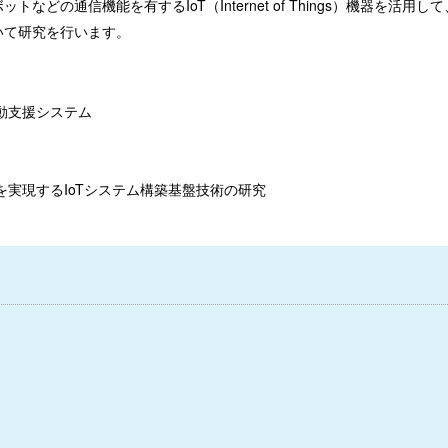
どの通信機能を有するIoT（Internet of Things）機器を活用して
いて研究を行います。
動支援システム
実現するIoTシステム構築基盤技術の研究