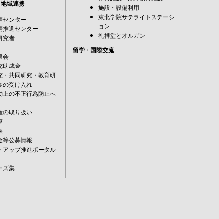
・地域連携
施設・設備利用
東北学院サテライトステーシ
携センター
ョン
携推進センター
礼拝堂とオルガン
研究者
留学・国際交流
興会
究助成金
究・共同研究・教育研
金の受け入れ
動上の不正行為防止へ
産の取り扱い
座
換
金等公募情報
トアップ推進ポータル
ーズ集