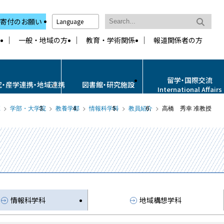
寄付のお願い
Language
一般・地域の方
教育・学術関係
報道関係者の方
留学・国際交流
究・産学連携・地域連携
図書館・研究施設
International Affairs
E
学部・大学院
教養学部
情報科学科
教員紹介
高橋 秀幸 准教授
情報科学科
地域構想学科