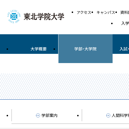
アクセス
キャンパス
資料
入
大学概要
学部・大学院
入試
学部案内
人間科学