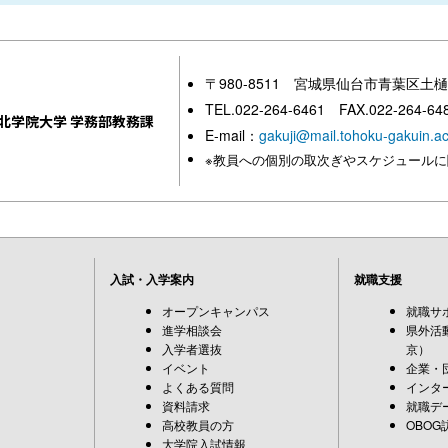
〒980-8511 宮城県仙台市青葉区土樋
TEL.022-264-6461 FAX.022-264-64
北学院大学 学務部教務課
E-mail：
gakuji@mail.tohoku-gakuin.ac
※教員への個別の取次ぎやスケジュール
入試・入学案内
就職支援
オープンキャンパス
就職サ
進学相談会
県外活
入学者選抜
京）
イベント
企業・
よくある質問
インタ
資料請求
就職デ
高校教員の方
OBOG
大学院入試情報