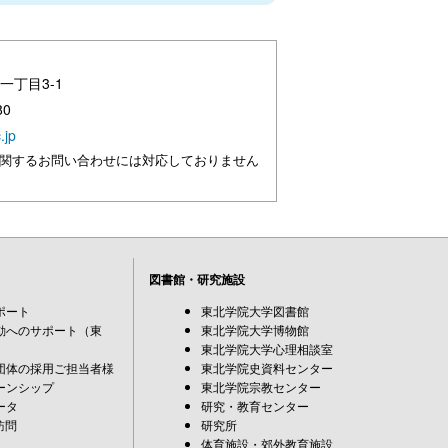
一丁目3-1
80
.jp
に関するお問い合わせには対応しておりません
図書館・研究施設
ポート
東北学院大学図書館
動へのサポート（東
東北学院大学博物館
東北学院大学心理相談室
団体の採用ご担当者様
東北学院史資料センター
ーンシップ
東北学院宗教センター
ータ
研究・教育センター
訪問
研究所
体育施設・郊外教育施設