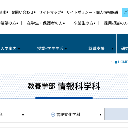
請求
お問い合わせ
サイトマップ
サイトポリシー・個人情報保護
ご
学希望の方
在学生・保護者の方
卒業生の方
採用担当の方
・入学案内
授業・学生生活
就職支援
研
HOM
情報科学科
教養学部
科
言語文化学科