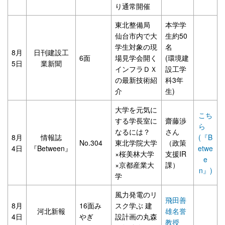
り通常開催
東北整備局
本学学
仙台市内で大
生約50
学生対象の現
名
8月
日刊建設工
6面
場見学会開く
(環境建
5日
業新聞
インフラＤＸ
設工学
の最新技術紹
科3年
介
生)
大学を元気に
こち
する学長室に
齋藤渉
ら
なるには？
さん
8月
情報誌
(『B
No.304
東北学院大学
（政策
4日
『Between』
etwe
×桜美林大学
支援IR
e
×京都産業大
課）
n』)
学
風力発電のリ
飛田善
8月
16面み
スク学ぶ 建
河北新報
雄名誉
4日
やぎ
設計画の丸森
教授