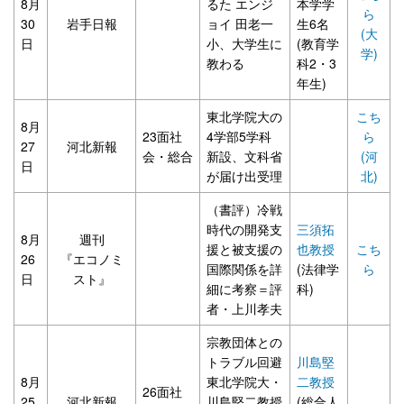
8月
るた エンジ
本学学
ら
30
岩手日報
ョイ 田老一
生6名
(大
日
小、大学生に
(教育学
学)
教わる
科2・3
年生)
東北学院大の
こち
8月
23面社
4学部5学科
ら
27
河北新報
会・総合
新設、文科省
(河
日
が届け出受理
北)
（書評）冷戦
時代の開発支
三須拓
8月
週刊
援と被支援の
也教授
こち
26
『エコノミ
国際関係を詳
(法律学
ら
日
スト』
細に考察＝評
科)
者・上川孝夫
宗教団体との
トラブル回避
川島堅
8月
東北学院大・
二教授
26面社
25
河北新報
川島堅二教授
(総合人