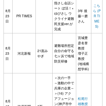
指さし会話シ
こち
ート ぼ活！×
8月
3年 後
ら (P
ゆびさし ウ
23
PR TIMES
藤一磨
R TI
クライナ避難
日
さん
ME
民支援ver.が
S)
完成
宮城豊
彦名誉
避難場所想定
8月
教授
21面み
自分の命守る
23
河北新報
増子正
やぎ
七ヶ浜で地域
日
教授
防災研修
(地域構
想学科)
＜次の一手
～激動の中で
兵庫の企業～
＞(16) アク
アフュージョ
松尾行
8月
ン(神戸市中
雄教授