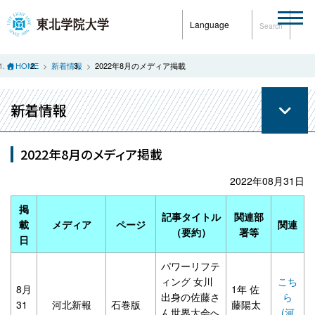
Language
Search
HOME
新着情報
2022年8月のメディア掲載
新着情報
2022年8月のメディア掲載
2022年08月31日
掲
記事タイトル
関連部
載
メディア
ページ
関連
（要約）
署等
日
パワーリフテ
ィング 女川
こち
8月
1年 佐
出身の佐藤さ
ら
31
河北新報
石巻版
藤陽太
ん世界大会へ
(河