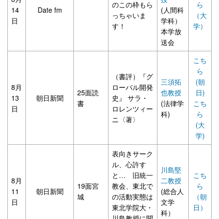
のこの枠もら
ら
14
Date fm
(人間科
っちゃいま
（大
日
学科）
す！
学）
本学放
送会
こち
ら
（書評）『グ
三須拓
(朝
8月
ローバル開発
25面読
也教授
日)
13
朝日新聞
史』 サラ・
書
(法律学
こち
日
ロレンツィー
科)
ら
ニ〈著〉
(大
学)
表向きサーク
ル、心許す
川島堅
と… 旧統一
こち
8月
二教授
19面宮
教会、東北で
ら
11
朝日新聞
(総合人
城
の活動実態は
（朝
日
文学
東北学院大・
日）
科）
川島教授に聞