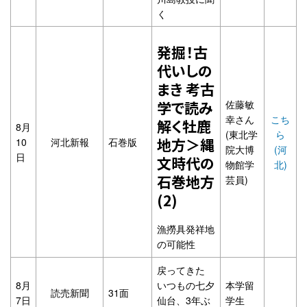
く
発掘！古
代いしの
まき 考古
佐藤敏
学で読み
幸さん
こち
解く牡鹿
8月
(東北学
ら
地方＞縄
10
河北新報
石巻版
院大博
(河
日
文時代の
物館学
北)
石巻地方
芸員)
(2)
漁撈具発祥地
の可能性
戻ってきた
8月
いつもの七夕
本学留
読売新聞
31面
7日
仙台、3年ぶ
学生