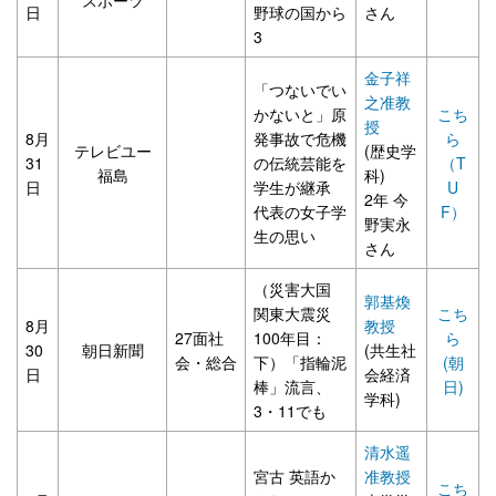
日
野球の国から
さん
3
金子祥
「つないでい
之准教
かないと」原
こち
授
8月
発事故で危機
ら
テレビユー
(歴史学
31
の伝統芸能を
（T
福島
科)
日
学生が継承
U
2年 今
代表の女子学
F）
野実永
生の思い
さん
（災害大国
郭基煥
関東大震災
こち
8月
教授
27面社
100年目：
ら
30
朝日新聞
(共生社
会・総合
下）「指輪泥
(朝
日
会経済
棒」流言、
日)
学科)
3・11でも
清水遥
宮古 英語か
准教授
こち