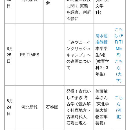
会
日
に聞く 実態
文学
を調査、判断
科）
冷静に
こち
清水遥
ら (P
「みやこ・イ
准教授
R TI
8月
ングリッシュ
本学学
ME
25
PR TIMES
キャンプ」へ
生6名
S)
日
の参画につい
(教育学
こち
て
科2・3
ら
年生)
(大
学)
発掘！古代い
佐藤敏
しのまき 考
幸さん
こち
8月
古学で読み解
(東北学
ら
24
河北新報
石巻版
く牡鹿地方＞
院大博
(河
日
古墳時代人、
物館学
北)
石巻に現る
芸員)