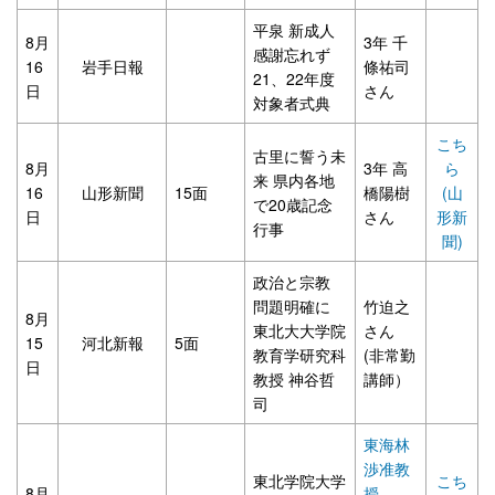
平泉 新成人
8月
3年 千
感謝忘れず
16
岩手日報
條祐司
21、22年度
日
さん
対象者式典
こち
古里に誓う未
8月
3年 高
ら
来 県内各地
16
山形新聞
15面
橋陽樹
(山
で20歳記念
日
さん
形新
行事
聞)
政治と宗教
問題明確に
竹迫之
8月
東北大大学院
さん
15
河北新報
5面
教育学研究科
(非常勤
日
教授 神谷哲
講師）
司
東海林
渉准教
東北学院大学
こち
8月
授