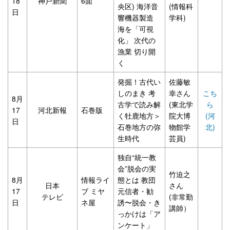
18
神戸新聞
6面
央区) 海洋音
(情報科
日
響機器製造
学科)
海を「可視
化」 次代の
漁業 切り開
く
発掘！古代い
佐藤敏
しのまき 考
幸さん
こち
8月
古学で読み解
(東北学
ら
17
河北新報
石巻版
く牡鹿地方＞
院大博
(河
日
石巻地方の弥
物館学
北)
生時代
芸員)
独自“統一教
会”脱会の実
竹迫之
8月
情報ライ
態とは 教団
日本
さん
17
ブ ミヤ
元信者・勧
テレビ
(非常勤
日
ネ屋
誘〜脱会・き
講師）
っかけは「ア
ンケート」