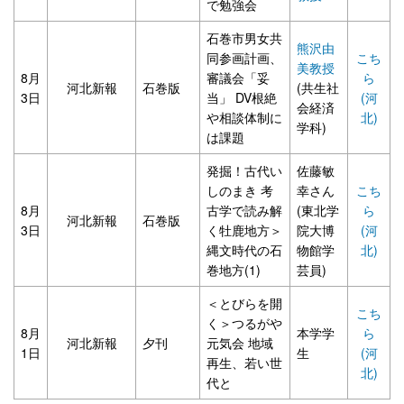
で勉強会
石巻市男女共
熊沢由
同参画計画、
こち
美教授
8月
審議会「妥
ら
河北新報
石巻版
(共生社
3日
当」 DV根絶
(河
会経済
や相談体制に
北)
学科)
は課題
発掘！古代い
佐藤敏
しのまき 考
幸さん
こち
8月
古学で読み解
(東北学
ら
河北新報
石巻版
3日
く牡鹿地方＞
院大博
(河
縄文時代の石
物館学
北)
巻地方(1)
芸員)
＜とびらを開
こち
く＞つるがや
8月
本学学
ら
河北新報
夕刊
元気会 地域
1日
生
(河
再生、若い世
北)
代と