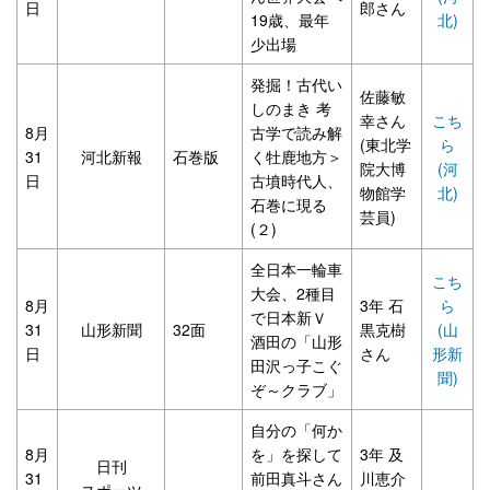
日
郎さん
19歳、最年
北)
少出場
発掘！古代い
佐藤敏
しのまき 考
幸さん
こち
8月
古学で読み解
(東北学
ら
31
河北新報
石巻版
く牡鹿地方＞
院大博
(河
日
古墳時代人、
物館学
北)
石巻に現る
芸員)
(２)
全日本一輪車
こち
大会、2種目
8月
3年 石
ら
で日本新Ｖ
31
山形新聞
32面
黒克樹
(山
酒田の「山形
日
さん
形新
田沢っ子こぐ
聞)
ぞ～クラブ」
自分の「何か
8月
を」を探して
3年 及
日刊
31
前田真斗さん
川恵介
スポーツ