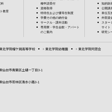
究科
種申請受付
知的財
資格取得
公開講
ト教育
特待生および優等生制度
単位互
学費その他の納付金
外部資
サークル・課外活動
スター
専用寮・学生会館・アパート
サイト
のご案内
研究シ
東北学院榴ケ岡高等学校
東北学院幼稚園
東北学院同窓会
宮城県仙台市青葉区土樋一丁目3-1
宮城県仙台市若林区清水小路3-1