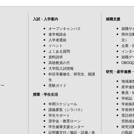
入試・入学案内
就職支援
オープンキャンパス
就職サ
進学相談会
県外活
入学者選抜
京）
イベント
企業・
よくある質問
インタ
資料請求
就職デ
高校教員の方
OBOG
大学院入試情報
研究・産学連携
科目等履修生、研究生、聴講
生
地域連
ター
受験ガイド
産学連
教員・
授業・学生生活
学術誌
年間スケジュール
学術振
講義要覧（シラバス）
学長研
学生サポート
受託研
奨学金・教育ローン
究助成
学生健康支援センター
研究活
証明書交付／施設・設備／各
の取組