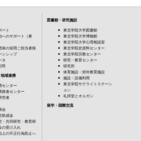
図書館・研究施設
ポート
東北学院大学図書館
動へのサポート（東
東北学院大学博物館
東北学院大学心理相談室
団体の採用ご担当者様
東北学院史資料センター
ーンシップ
東北学院宗教センター
ータ
研究・教育センター
訪問
研究所
体育施設・郊外教育施設
・地域連携
施設・設備利用
東北学院サテライトステーシ
携センター
ョン
携推進センター
礼拝堂とオルガン
研究者
留学・国際交流
興会
究助成金
究・共同研究・教育研
金の受け入れ
動上の不正行為防止へ