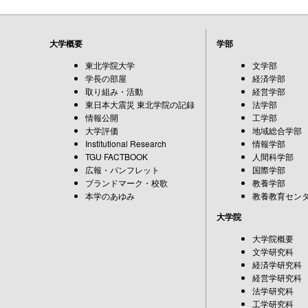
大学概要
学部
東北学院大学
文学部
学長の部屋
経済学部
取り組み・活動
経営学部
東日本大震災 東北学院の記録
法学部
情報公開
工学部
大学評価
地域総合学部
Institutional Research
情報学部
TGU FACTBOOK
人間科学部
広報・パンフレット
国際学部
ブランドマーク・校歌
教養学部
本学のあゆみ
教養教育セン
大学院
大学院概要
文学研究科
経済学研究科
経営学研究科
法学研究科
工学研究科