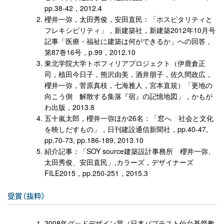
pp.38-42，2012.4
櫻井一弥，太田秀俊，安田直民：「ホスピタリティと
フレキシビリティ」，新建築社，新建築2012年10月号
記事「医療・福祉に建築は何ができるか」への回答，
第87巻16号，p.99，2012.10
東北学院大学トポフィリアプロジェクト（伊鹿倉正
司，植田今日子，熊沢由美，酒井朋子，佐久間政広，
櫻井一弥，菅原真枝，七海雅人，宮本直規）「更地の
向こう側 解散する集落『宿』の記憶地図」，かもが
わ出版，2013.8
五十嵐太郎，櫻井一弥ほか26名：「窓へ 社会と文化
を映しだすもの」，日刊建設通信新聞社，pp.40-47,
pp.70-73, pp.186-189, 2013.10
紹介記事：「SOY source建築設計事務所 櫻井一弥、
太田秀俊、安田直民」,カラーズ，デザイナーズ
FILE2015，pp.250-251，2015.3
受賞（抜粋）
2008年グッドデザイン賞（日本バプテスト仙台基督教