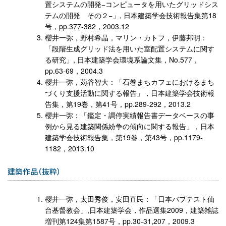
置システムの開発−コンピュータを用いたグリッドシス
テムの開発 その２−」, 日本建築学会技術報告集第18
号，pp.377-382，2003.12
櫻井一弥，野村希晶，マリン・カトフ，伊藤邦明：
「段階生成グリッド法を用いた室配置システムに関す
る研究」, 日本建築学会環境系論文集，No.577，
pp.63-69，2004.3
櫻井一弥，苅谷智大：「石巻まちカフェにおけるまち
づくり支援活動に関する報告」，日本建築学会技術報
告集，第19巻，第41号，pp.289-292，2013.2
櫻井一弥：「鑑定・調停実績報告書データベースの事
例から見る建築関係紛争の傾向に関する報告」，日本
建築学会技術報告集，第19巻，第43号，pp.1179-
1182，2013.10
建築作品（抜粋）
櫻井一弥，太田秀俊，安田直民：「日本バプテスト仙
台基督教会」,日本建築学会，作品選集2009，建築雑誌
増刊第124集第1587号，pp.30-31,207，2009.3