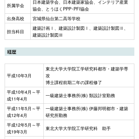
日本建築学会、日本建築家協会、インテリア産業
所属学会
協会、とうほくPPP･PFI協会
出身高校
宮城県仙台第二高等学校
建築計画Ⅰ、建築設計製図Ⅰ、建築設計製図Ⅱ、
担当科目
建築設計製図Ⅲ
経歴
東北大学大学院工学研究科都市・建築学専
平成10年3月
攻
博士課程前期二年の課程修了
平成10年4月～平
一級建築士事務所(株) 類設計室勤務
成11年4月
平成11年5月～平
一級建築士事務所(株) 伊藤邦明都市・建築
成12年4月
研究所勤務
平成12年5月～平
東北大学大学院工学研究科 助手
成19年3月