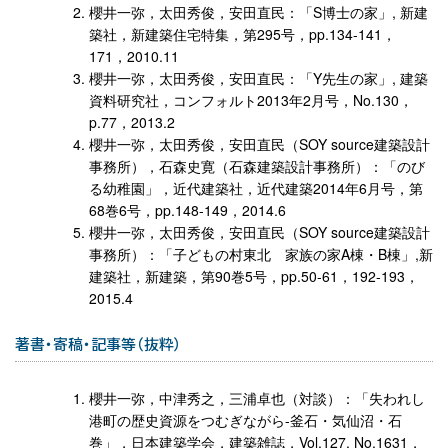
櫻井一弥，太田秀俊，安田直民：「S博士の家」, 新建
築社，新建築住宅特集，第295号，pp.134-141，
171，2010.11
櫻井一弥，太田秀俊，安田直民：「Y先生の家」, 建築
資料研究社，コンフォルト2013年2月号，No.130，
p.77，2013.2
櫻井一弥，太田秀俊，安田直民（SOY source建築設計
事務所），石森史寛（石森建築設計事務所）：「のび
る幼稚園」，近代建築社，近代建築2014年6月号，第
68巻6号，pp.148-149，2014.6
櫻井一弥，太田秀俊，安田直民（SOY source建築設計
事務所）：「子どもの村東北 家族の家A棟・B棟」,新
建築社，新建築，第90巻5号，pp.50-61，192-193，
2015.4
著書・寄稿・記事等（抜粋）
櫻井一弥，中津秀之，三浦卓也（対談）：「失われし
港町の歴史資源をつむぎながら-釜石・気仙沼・石
巻」，日本建築学会，建築雑誌，Vol.127, No.1631，