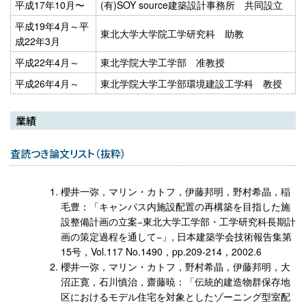
平成17年10月〜
(有)SOY source建築設計事務所 共同設立
平成19年4月～平
東北大学大学院工学研究科 助教
成22年3月
平成22年4月～
東北学院大学工学部 准教授
平成26年4月～
東北学院大学工学部環境建設工学科 教授
業績
査読つき論文リスト（抜粋）
櫻井一弥，マリン・カトフ，伊藤邦明，野村希晶，稲
毛豊：「キャンパス内施設配置の再構築を目指した施
設整備計画の立案−東北大学工学部・工学研究科長期計
画の策定過程を通して−」, 日本建築学会技術報告集第
15号，Vol.117 No.1490，pp.209-214，2002.6
櫻井一弥，マリン・カトフ，野村希晶，伊藤邦明，大
沼正寛，石川慎治，齋藤暁：「伝統的建造物群保存地
区におけるモデル住宅を対象としたゾーニング型室配