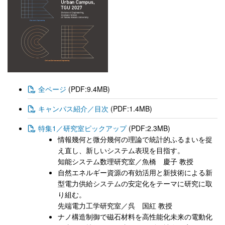
全ページ
(PDF:9.4MB)
キャンパス紹介／目次
(PDF:1.4MB)
特集1／研究室ピックアップ
(PDF:2.3MB)
情報幾何と微分幾何の理論で統計的ふるまいを捉
え直し、新しいシステム表現を目指す。
知能システム数理研究室／魚橋 慶子 教授
自然エネルギー資源の有効活用と新技術による新
型電力供給システムの安定化をテーマに研究に取
り組む。
先端電力工学研究室／呉 国紅 教授
ナノ構造制御で磁石材料を高性能化未来の電動化