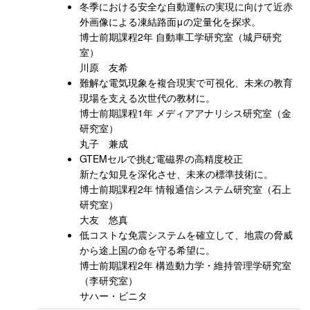
冬季における安全な自動運転の実現に向けて近赤
外画像による凍結路面μの定量化を探求。
博士前期課程2年 自動車工学研究室（城戸研究
室）
川原 友希
難解な電気現象を複合現実で可視化、未来の教育
現場を支える次世代の教材に。
博士前期課程1年 メディアアナリシス研究室（金
研究室）
丸子 兼成
GTEMセルで挑む電磁界の高精度校正
新たな知見を深化させ、未来の標準技術に。
博士前期課程2年 情報通信システム研究室（石上
研究室）
大友 悠真
低コストな免震システムを確立して、地震の脅威
から途上国の命を守る希望に。
博士前期課程2年 構造動力学・維持管理学研究室
（李研究室）
サハー・ビニタ