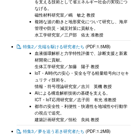
を支える技術として省エネルギー社会の実現につ
なげる。
磁性材料研究室／嶋 敏之 教授
複雑な波の動きと地形変化について研究し、海岸
管理や防災・減災対策に貢献を。
水工学研究室／三戸部 佑太 准教授
特集2／先端を駆ける研究者たち
(PDF:1.5MB)
血液循環解析と力学特性評価で、診断支援と新素
材開発に貢献。
生体工学研究室／加藤 陽子 教授
IoT・AI時代の安心・安全を守る軽量暗号向けセキ
ュリティ技術を。
情報・符号理論研究室／吉川 英機 教授
AIによる構造解析技術の基礎を支える。
ICT・IoT応用研究室／志子田 有光 准教授
都市の安全性・利便性・快適性を地域性や行動学
の視点で追究。
建築計画研究室／恒松 良純 教授
特集3／夢を追う若き研究者たち
(PDF:1.2MB)