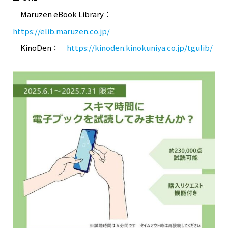
Maruzen eBook Library：
https://elib.maruzen.co.jp/
KinoDen：
https://kinoden.kinokuniya.co.jp/tgulib/