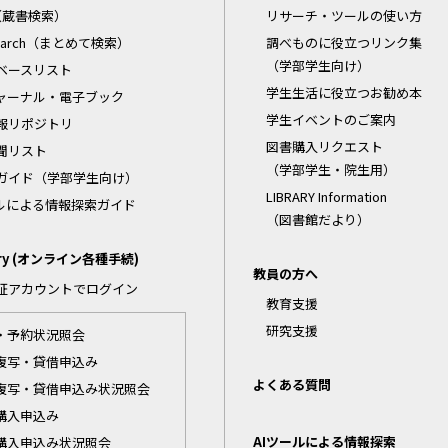
C（蔵書検索）
リサーチ・ツールの使い方
Search（まとめて検索）
調べものに役立つリンク集
（学部学生向け）
ベースリスト
学生生活に役立つお勧め本
ャーナル・電子ブック
学生イベントのご案内
報リポジトリ
図書購入リクエスト
聞リスト
（学部学生・院生用）
ガイド（学部学生向け）
LIBRARY Information
ールによる情報探索ガイド
（図書館だより）
ary (オンライン各種手続)
教員の方へ
証アカウントでログイン
教育支援
研究支援
・予約状況照会
複写・貸借申込み
よくある質問
複写・貸借申込み状況照会
購入申込み
AIツールによる情報探索
購入申込み状況照会