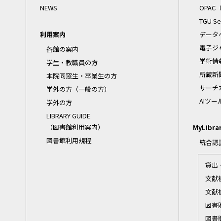
NEWS
OPA
TGU 
利用案内
データ
電子ジ
各館の案内
学術情
学生・教職員の方
所蔵新
本院同窓生・卒業生の方
サーチ
学外の方（一般の方）
AIツ
学外の方
LIBRARY GUIDE
（図書館利用案内）
MyLibr
図書館利用規程
統合認
貸出
文献
文献
図書
図書