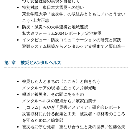
づく安全社会の実現を目指して］
特別対談 東日本大震災への想い
東北学院大学「被災学」の取組みとともに／いとうせい
こう×土方正志
防災・減災への大学連携と地域連携
私大連フォーラム2024レポート／定池祐季
インタビュー：防災コミュニケーションの研究と実践
避難システム構築からメンタルケア支援まで／栗山進一
第1章 被災とメンタルヘルス
被災した人とまちの〈こころ〉と向き合う
メンタルケアの現場に立って／片柳光昭
報道と被災者、その間にあるもの
メンタルヘルスの観点から／濱家由美子
［コラム］みやぎ「災害とメディア」研究会レポート
災害取材における配慮と工夫 被災者・取材者のこころ
を守るために／編集部
被災地に佇む死者 重なり合う生と死の世界／佐藤弘夫