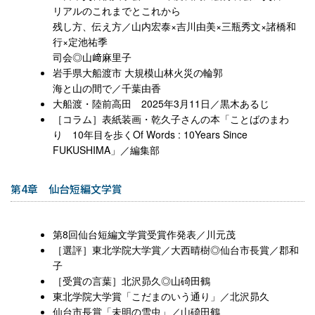
リアルのこれまでとこれから
残し方、伝え方／山内宏泰×吉川由美×三瓶秀文×諸橋和
行×定池祐季
司会◎山﨑麻里子
岩手県大船渡市 大規模山林火災の輪郭
海と山の間で／千葉由香
大船渡・陸前高田 2025年3月11日／黒木あるじ
［コラム］表紙装画・乾久子さんの本「ことばのまわ
り 10年目を歩くOf Words : 10Years Since
FUKUSHIMA」／編集部
第4章 仙台短編文学賞
第8回仙台短編文学賞受賞作発表／川元茂
［選評］東北学院大学賞／大西晴樹◎仙台市長賞／郡和
子
［受賞の言葉］北沢昴久◎山碕田鶴
東北学院大学賞「こだまのいう通り」／北沢昴久
仙台市長賞「未明の雪虫」／山碕田鶴