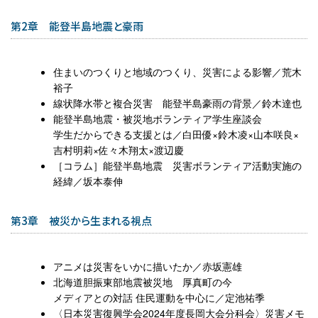
第2章 能登半島地震と豪雨
住まいのつくりと地域のつくり、災害による影響／荒木
裕子
線状降水帯と複合災害 能登半島豪雨の背景／鈴木達也
能登半島地震・被災地ボランティア学生座談会
学生だからできる支援とは／白田優×鈴木凌×山本咲良×
吉村明莉×佐々木翔太×渡辺慶
［コラム］能登半島地震 災害ボランティア活動実施の
経緯／坂本泰伸
第3章 被災から生まれる視点
アニメは災害をいかに描いたか／赤坂憲雄
北海道胆振東部地震被災地 厚真町の今
メディアとの対話 住民運動を中心に／定池祐季
〈日本災害復興学会2024年度長岡大会分科会〉災害メモ