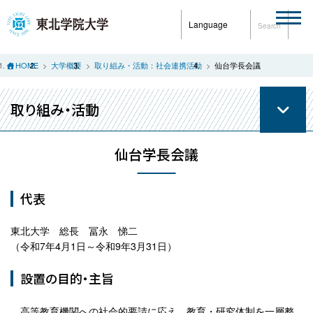
Language
Search
HOME
大学概要
取り組み・活動：社会連携活動
仙台学長会議
取り組み・活動
仙台学長会議
代表
東北大学 総長 冨永 悌二
（令和7年4月1日～令和9年3月31日）
設置の目的・主旨
高等教育機関への社会的要請に応え、教育・研究体制を一層整