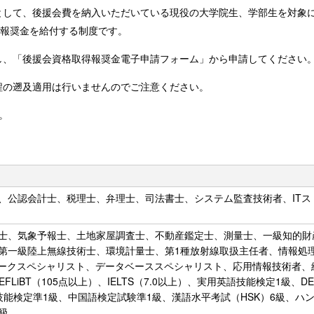
して、後援会費を納入いただいている現役の大学院生、学部生を対象に、
取得報奨金を給付する制度です。
し、「後援会資格取得報奨金電子申請フォーム」から申請してください
程の遡及適用は行いませんのでご注意ください。
。
、公認会計士、税理士、弁理士、司法書士、システム監査技術者、ITス
士、気象予報士、土地家屋調査士、不動産鑑定士、測量士、一級知的財
第一級陸上無線技術士、環境計量士、第1種放射線取扱主任者、情報処
ワークスペシャリスト、データベーススペシャリスト、応用情報技術者、
FLiBT（105点以上）、IELTS（7.0以上）、実用英語技能検定1級、DE
能検定準1級、中国語検定試験準1級、漢語水平考試（HSK）6級、ハ
級