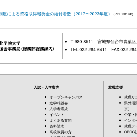
度による資格取得報奨金の給付者数（2017〜2023年度）
(PDF:301KB)
〒980-8511 宮城県仙台市青葉区
北学院大学
援会事務局（総務部総務課内）
TEL.022-264-6411 FAX.022-264
入試・入学案内
就職支援
オープンキャンパス
就職サ
進学相談会
県外活
入学者選抜
京）
イベント
企業・
よくある質問
インタ
資料請求
就職デ
高校教員の方
OBOG