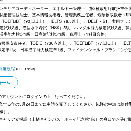
ンテリアコーディネーター、エネルギー管理士、第2種放射線取扱主任
財産管理技能士、基本情報技術者、管理業務主任者、危険物取扱者（甲
TOEFLiBT（90点以上）、IELTS（6.5以上）、DELF・B1、実用フ
定試験2級、漢語水平考試（HSK）5級、ハングル能力検定試験2級、韓
日本漢字能力検定1級、日商簿記検定1級、税理士（1科目合格）
責任者、TOEIC（730点以上）、TOEFLiBT（77点以上）、IELTS
検定準1級、日本漢字能力検定準1級、ファイナンシャル・プランニング
制度規程
(PDF:172KB)
ォーム
ac.jp」のアカウントにログインの上、行ってください。
業する年の3月24日までに申請を完了してください。以降の申請は給付
同様）。
キャリア支援課（土樋キャンパス ホーイ記念館1階）の窓口でお受け