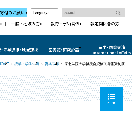
寄付のお願い
Language
一般・地域の方
教育・学術関係
報道関係者の方
留学・国際交流
究・産学連携・地域連携
図書館・研究施設
International Affairs
HOME
授業・学生生活
資格取得
東北学院大学後援会資格取得報奨制度
MENU