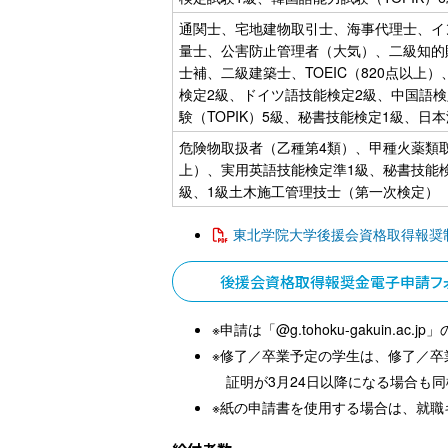
通関士、宅地建物取引士、海事代理士、イ
量士、公害防止管理者（大気）、二級知的
士補、二級建築士、TOEIC（820点以上）、
検定2級、ドイツ語技能検定2級、中国語検
験（TOPIK）5級、秘書技能検定1級、
危険物取扱者（乙種第4類）、甲種火薬類取扱保安
上）、実用英語技能検定準1級、秘書技能
級、1級土木施工管理技士（第一次検定）
東北学院大学後援会資格取得報奨
後援会資格取得報奨金電子申請フ
※申請は「@g.tohoku-gakuin.
※修了／卒業予定の学生は、修了／卒
証明が3月24日以降になる場合も
※紙の申請書を使用する場合は、就職