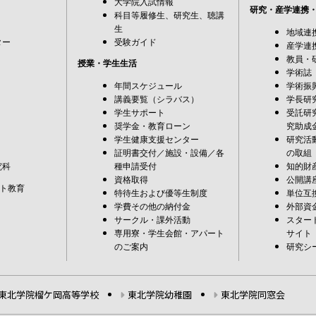
大学院入試情報
研究・産学連携
科目等履修生、研究生、聴講
生
地域連
ター
受験ガイド
産学連
教員・
授業・学生生活
学術誌
年間スケジュール
学術振
講義要覧（シラバス）
学長研
学生サポート
受託研
奨学金・教育ローン
究助成
学生健康支援センター
研究活
証明書交付／施設・設備／各
の取組
究科
種申請受付
知的財
資格取得
公開講
ト教育
特待生および優等生制度
単位互
学費その他の納付金
外部資
サークル・課外活動
スター
専用寮・学生会館・アパート
サイト
のご案内
研究シ
東北学院榴ケ岡高等学校
東北学院幼稚園
東北学院同窓会