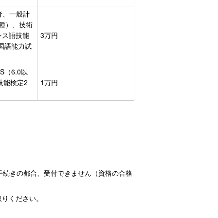
者、一般計
種）、技術
ランス語技能
3万円
国語能力試
（6.0以
技能検定2
1万円
手続きの都合、受付できません（資格の合格
取りください。