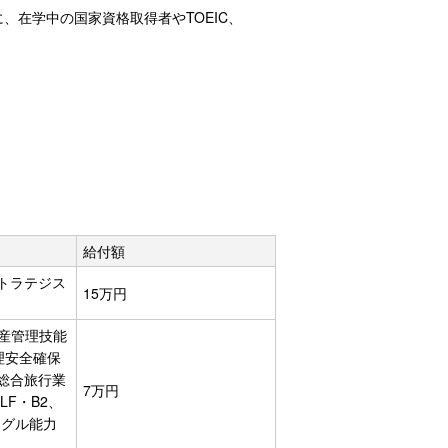
在学中の国家資格取得者やTOEIC、
。
給付額
トラテジス
15万円
産管理技能
理安全確保
総合旅行業
7万円
LF・B2、
ングル能力