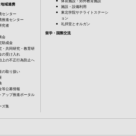
体育施設・郊外教育施設
・地域連携
施設・設備利用
東北学院サテライトステーシ
携センター
ョン
携推進センター
礼拝堂とオルガン
研究者
留学・国際交流
興会
究助成金
究・共同研究・教育研
金の受け入れ
動上の不正行為防止へ
産の取り扱い
座
換
金等公募情報
トアップ推進ポータル
ーズ集