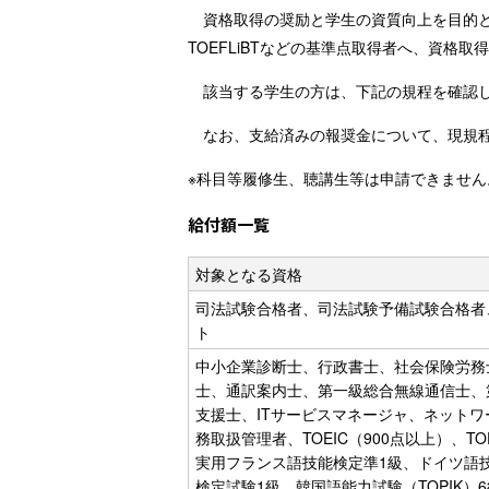
資格取得の奨励と学生の資質向上を目的と
TOEFLiBTなどの基準点取得者へ、資格
該当する学生の方は、下記の規程を確認
なお、支給済みの報奨金について、現規
※科目等履修生、聴講生等は申請できません
給付額一覧
対象となる資格
司法試験合格者、司法試験予備試験合格者
ト
中小企業診断士、行政書士、社会保険労務
士、通訳案内士、第一級総合無線通信士、
支援士、ITサービスマネージャ、ネット
務取扱管理者、TOEIC（900点以上）、TOE
実用フランス語技能検定準1級、ドイツ語技
検定試験1級、韓国語能力試験（TOPIK）6