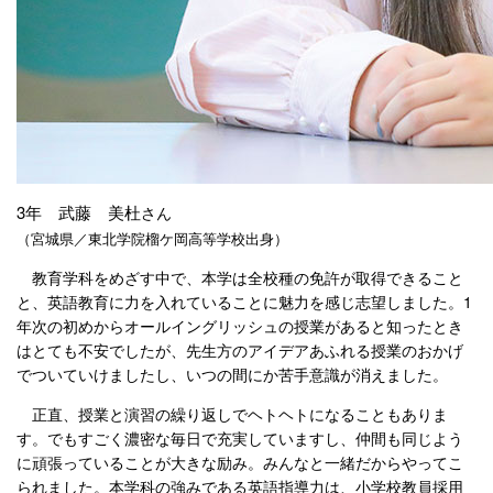
3年 武藤 美杜
さん
（宮城県／東北学院榴ケ岡高等学校出身）
教育学科をめざす中で、本学は全校種の免許が取得できること
と、英語教育に力を入れていることに魅力を感じ志望しました。1
年次の初めからオールイングリッシュの授業があると知ったとき
はとても不安でしたが、先生方のアイデアあふれる授業のおかげ
でついていけましたし、いつの間にか苦手意識が消えました。
正直、授業と演習の繰り返しでヘトヘトになることもありま
す。でもすごく濃密な毎日で充実していますし、仲間も同じよう
に頑張っていることが大きな励み。みんなと一緒だからやってこ
られました。本学科の強みである英語指導力は、小学校教員採用