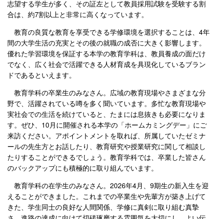
志望する学生が多く、その証左として教員採用試験を受験する割
合は、約7割以上と非常に高くなっています。
教育の良質な教育を享受できる学修環境を選択することは、4年
間の大学生活の充実とその後の就職の成否に大きく影響します。
優れた学習環境を保証する本学の教育学科は、教員養成の面だけ
でなく、広く社会で活躍できる人材育成を具現化しているブラン
ドであるといえます。
教育学科の卒業生のみなさん。広域の教育現場やさまざまな分
野で、活躍されている噂を多く聞いています。多忙な教育現場や
実社会での生活を続けていると、たまには息抜きも必要になりま
す。ぜひ、10月に開催される本学の「ホームカミングデー」にご
来訪ください。アポイントメントを取れば、所属していたゼミナ
ールの先生方とお話したり、教育研究や授業研究に関して相談し
たりすることができるでしょう。教育学科では、卒業した皆さん
のバックアップにも積極的に取り組んでいます。
教育学科の在学生のみなさん。2026年4月、9期生の新入生を迎
えることができました。これまでの卒業生や先輩方が築き上げて
きた、学生同士の良好な人間関係、学修に真剣に取り組む真摯
さ、進路の達成に向けて切磋琢磨する雰囲気を大切にし、よい伝