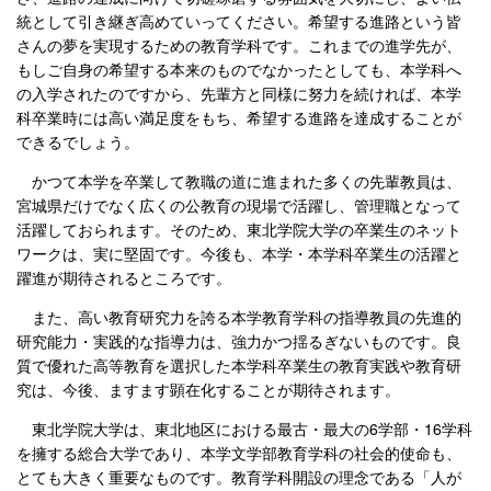
統として引き継ぎ高めていってください。希望する進路という皆
さんの夢を実現するための教育学科です。これまでの進学先が、
もしご自身の希望する本来のものでなかったとしても、本学科へ
の入学されたのですから、先輩方と同様に努力を続ければ、本学
科卒業時には高い満足度をもち、希望する進路を達成することが
できるでしょう。
かつて本学を卒業して教職の道に進まれた多くの先輩教員は、
宮城県だけでなく広くの公教育の現場で活躍し、管理職となって
活躍しておられます。そのため、東北学院大学の卒業生のネット
ワークは、実に堅固です。今後も、本学・本学科卒業生の活躍と
躍進が期待されるところです。
また、高い教育研究力を誇る本学教育学科の指導教員の先進的
研究能力・実践的な指導力は、強力かつ揺るぎないものです。良
質で優れた高等教育を選択した本学科卒業生の教育実践や教育研
究は、今後、ますます顕在化することが期待されます。
東北学院大学は、東北地区における最古・最大の6学部・16学科
を擁する総合大学であり、本学文学部教育学科の社会的使命も、
とても大きく重要なものです。教育学科開設の理念である「人が