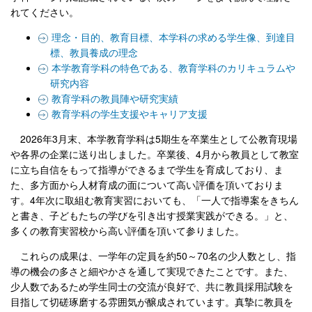
れてください。
理念・目的、教育目標、本学科の求める学生像、到達目
標、教員養成の理念
本学教育学科の特色である、教育学科のカリキュラムや
研究内容
教育学科の教員陣や研究実績
教育学科の学生支援やキャリア支援
2026年3月末、本学教育学科は5期生を卒業生として公教育現場
や各界の企業に送り出しました。卒業後、4月から教員として教室
に立ち自信をもって指導ができるまで学生を育成しており、ま
た、多方面から人材育成の面について高い評価を頂いておりま
す。4年次に取組む教育実習においても、「一人で指導案をきちん
と書き、子どもたちの学びを引き出す授業実践ができる。」と、
多くの教育実習校から高い評価を頂いて参りました。
これらの成果は、一学年の定員を約50～70名の少人数とし、指
導の機会の多さと細やかさを通して実現できたことです。また、
少人数であるため学生同士の交流が良好で、共に教員採用試験を
目指して切磋琢磨する雰囲気が醸成されています。真摯に教員を