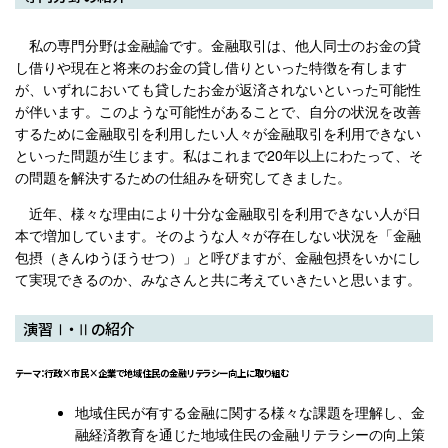
私の専門分野は金融論です。金融取引は、他人同士のお金の貸
し借りや現在と将来のお金の貸し借りといった特徴を有します
が、いずれにおいても貸したお金が返済されないといった可能性
が伴います。このような可能性があることで、自分の状況を改善
するために金融取引を利用したい人々が金融取引を利用できない
といった問題が生じます。私はこれまで20年以上にわたって、そ
の問題を解決するための仕組みを研究してきました。
近年、様々な理由により十分な金融取引を利用できない人が日
本で増加しています。そのような人々が存在しない状況を「金融
包摂（きんゆうほうせつ）」と呼びますが、金融包摂をいかにし
て実現できるのか、みなさんと共に考えていきたいと思います。
演習Ⅰ・Ⅱの紹介
テーマ：行政×市民×企業で地域住民の金融リテラシー向上に取り組む
地域住民が有する金融に関する様々な課題を理解し、金
融経済教育を通じた地域住民の金融リテラシーの向上策