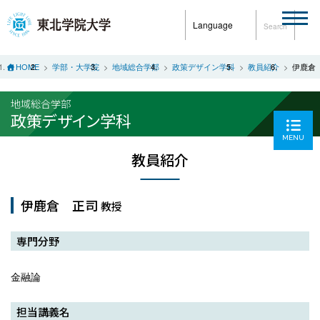
Language
Search
HOME
学部・大学院
地域総合学部
政策デザイン学科
教員紹介
伊鹿倉
地域総合学部
政策デザイン学科
MENU
教員紹介
伊鹿倉 正司
教授
専門分野
金融論
担当講義名