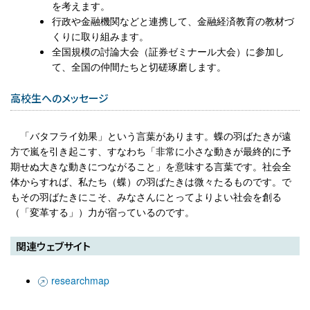
を考えます。
行政や金融機関などと連携して、金融経済教育の教材づ
くりに取り組みます。
全国規模の討論大会（証券ゼミナール大会）に参加し
て、全国の仲間たちと切磋琢磨します。
高校生へのメッセージ
「バタフライ効果」という言葉があります。蝶の羽ばたきが遠
方で嵐を引き起こす、すなわち「非常に小さな動きが最終的に予
期せぬ大きな動きにつながること」を意味する言葉です。社会全
体からすれば、私たち（蝶）の羽ばたきは微々たるものです。で
もその羽ばたきにこそ、みなさんにとってよりよい社会を創る
（「変革する」）力が宿っているのです。
関連ウェブサイト
researchmap