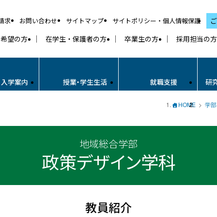
請求
お問い合わせ
サイトマップ
サイトポリシー・個人情報保護
ご
学希望の方
在学生・保護者の方
卒業生の方
採用担当の方
・入学案内
授業・学生生活
就職支援
研
HOME
学部
地域総合学部
政策デザイン学科
教員紹介