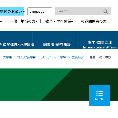
寄付のお願い
Language
一般・地域の方
教育・学術関係
報道関係者の方
留学・国際交流
究・産学連携・地域連携
図書館・研究施設
International Affairs
・大学院
地域総合学部
政策デザイン学科
教員紹介
佐藤 滋 教授
MENU