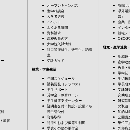
オープンキャンパス
就職サ
進学相談会
県外活
入学者選抜
京）
イベント
企業・
よくある質問
インタ
資料請求
就職デ
高校教員の方
OBOG
大学院入試情報
研究・産学連携
科目等履修生、研究生、聴講
生
地域連
ター
受験ガイド
産学連
教員・
授業・学生生活
学術誌
年間スケジュール
学術振
講義要覧（シラバス）
学長研
学生サポート
受託研
奨学金・教育ローン
究助成
学生健康支援センター
研究活
証明書交付／施設・設備／各
の取組
究科
種申請受付
知的財
資格取得
公開講
ト教育
特待生および優等生制度
単位互
学費その他の納付金
外部資