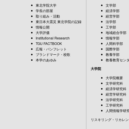
東北学院大学
文学部
学長の部屋
経済学部
取り組み・活動
経営学部
東日本大震災 東北学院の記録
法学部
情報公開
工学部
大学評価
地域総合学部
Institutional Research
情報学部
TGU FACTBOOK
人間科学部
広報・パンフレット
国際学部
ブランドマーク・校歌
教養学部
本学のあゆみ
教養教育セン
大学院
大学院概要
文学研究科
経済学研究科
経営学研究科
法学研究科
工学研究科
人間情報学研
リスキリング・リカレン