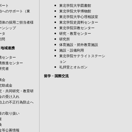
ポート
東北学院大学図書館
動へのサポート（東
東北学院大学博物館
東北学院大学心理相談室
団体の採用ご担当者様
東北学院史資料センター
ーンシップ
東北学院宗教センター
ータ
研究・教育センター
訪問
研究所
体育施設・郊外教育施設
・地域連携
施設・設備利用
東北学院サテライトステーシ
携センター
ョン
携推進センター
礼拝堂とオルガン
研究者
留学・国際交流
興会
究助成金
究・共同研究・教育研
金の受け入れ
動上の不正行為防止へ
産の取り扱い
座
換
金等公募情報