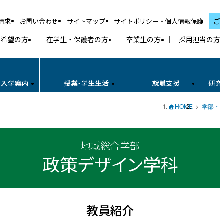
請求
お問い合わせ
サイトマップ
サイトポリシー・個人情報保護
ご
学希望の方
在学生・保護者の方
卒業生の方
採用担当の方
・入学案内
授業・学生生活
就職支援
研
HOME
学部・
地域総合学部
政策デザイン学科
教員紹介