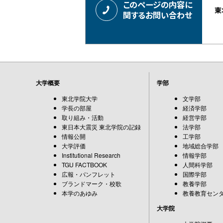
このページの内容に
東
関するお問い合わせ
大学概要
学部
東北学院大学
文学部
学長の部屋
経済学部
取り組み・活動
経営学部
東日本大震災 東北学院の記録
法学部
情報公開
工学部
大学評価
地域総合学部
Institutional Research
情報学部
TGU FACTBOOK
人間科学部
広報・パンフレット
国際学部
ブランドマーク・校歌
教養学部
本学のあゆみ
教養教育セン
大学院