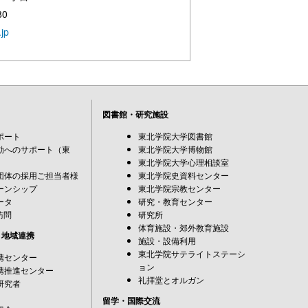
80
jp
図書館・研究施設
ポート
東北学院大学図書館
動へのサポート（東
東北学院大学博物館
東北学院大学心理相談室
団体の採用ご担当者様
東北学院史資料センター
ーンシップ
東北学院宗教センター
ータ
研究・教育センター
訪問
研究所
体育施設・郊外教育施設
・地域連携
施設・設備利用
東北学院サテライトステーシ
携センター
ョン
携推進センター
礼拝堂とオルガン
研究者
留学・国際交流