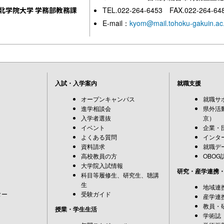
北学院大学 学務部教務課
TEL.022-264-6453 FAX.022-264-64
E-mail：
kyom@mail.tohoku-gakuin.ac.
入試・入学案内
就職支援
オープンキャンパス
就職サ
進学相談会
県外活
入学者選抜
京）
イベント
企業・
よくある質問
インタ
資料請求
就職デ
高校教員の方
OBOG
大学院入試情報
研究・産学連携
科目等履修生、研究生、聴講
生
地域連
ター
受験ガイド
産学連
教員・
授業・学生生活
学術誌