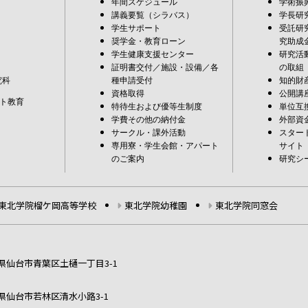
年間スケジュール
学術振
講義要覧（シラバス）
学長研
学生サポート
受託研
奨学金・教育ローン
究助成
学生健康支援センター
研究活
証明書交付／施設・設備／各
の取組
究科
種申請受付
知的財
資格取得
公開講
ト教育
特待生および優等生制度
単位互
学費その他の納付金
外部資
サークル・課外活動
スター
専用寮・学生会館・アパート
サイト
のご案内
研究シ
東北学院榴ケ岡高等学校
東北学院幼稚園
東北学院同窓会
宮城県仙台市青葉区土樋一丁目3-1
宮城県仙台市若林区清水小路3-1