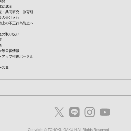
興会
究助成金
究・共同研究・教育研
金の受け入れ
動上の不正行為防止へ
産の取り扱い
座
換
金等公募情報
トアップ推進ポータル
ーズ集
Copyright © TOHOKU GAKUIN All Rights Reserved.