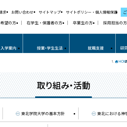
請求
お問い合わせ
サイトマップ
サイトポリシー・個人情報保護
ご
学希望の方
在学生・保護者の方
卒業生の方
採用担当の方
・入学案内
授業・学生生活
就職支援
研
HOM
取り組み・活動
東北学院大学の基本方針
東北における神