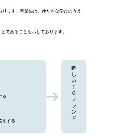
おります。卒業生は、ゆたかな学びのうえ
ことであることを示しております。
新
し
い
T
G
する
ブ
ラ
ン
ド
援をする