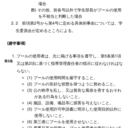
場合
その他、前各号以外で学生部長がプールの使用
を不相当と判断した場合
前項第2号から第4号に定める具体的事由については、学
生委員会が定めるところによる。
（遵守事項）
プールの使用者は、次に掲げる事項を遵守し、第5条第1項
第8条
又は第2項に基づく指導管理責任者の指示に従わなければな
らない。
プールの使用時間を厳守すること。
プールの良好な状態を保つように努めること。
公の秩序を乱し、又は善良な風俗を害するおそれ
がある行為をしないこと。
施設、設備、備品等に損害を与えないこと。
プール使用許可申請書に明示した使用目的以外に
使用しないこと。
第三者にプールを使用させないこと。
貴重品等の保管は、プール使用者の責任において