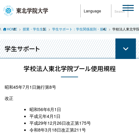
Language
Search
HOME
授業・学生生活
学生サポート：学生関係規則・規程
学校法人東北学
学生サポート
学校法人東北学院プール使用規程
昭和45年7月1日施行第8号
改正
昭和56年6月1日
平成元年4月1日
平成29年12月26日改正第175号
令和8年3月18日改正第211号