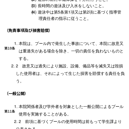
長時間の遊泳及び入水をしないこと。
遊泳中は第5条第1項又は第2項に基づく指導管
理責任者の指示に従うこと。
（免責事項及び損害賠償）
本院は、プール内で発生した事故について、本院に故意又
第10条
は重過失がある場合を除き、一切の責任を負わないものと
する。
故意又は過失により施設、設備、備品等を滅失又は毀損
した使用者は、それによって生じた損害を賠償する責任を負
う。
（一般公開）
本院関係者及び学外者を対象とした一般公開によるプール
第11条
使用を実施することがある。
前項に基づくプールの使用時間は前もって学生課より
公表される。