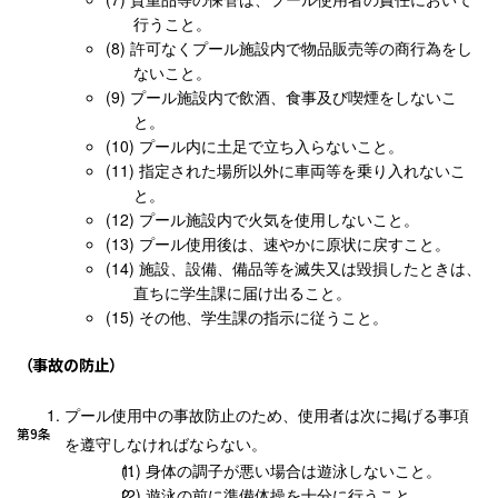
行うこと。
許可なくプール施設内で物品販売等の商行為をし
ないこと。
プール施設内で飲酒、食事及び喫煙をしないこ
と。
プール内に土足で立ち入らないこと。
指定された場所以外に車両等を乗り入れないこ
と。
プール施設内で火気を使用しないこと。
プール使用後は、速やかに原状に戻すこと。
施設、設備、備品等を滅失又は毀損したときは、
直ちに学生課に届け出ること。
その他、学生課の指示に従うこと。
（事故の防止）
プール使用中の事故防止のため、使用者は次に掲げる事項
第9条
を遵守しなければならない。
身体の調子が悪い場合は遊泳しないこと。
遊泳の前に準備体操を十分に行うこと。