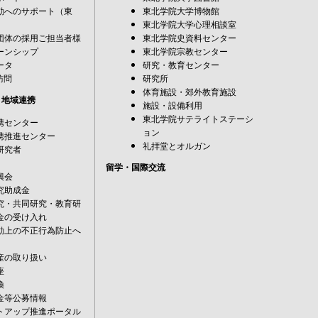
動へのサポート（東
東北学院大学博物館
東北学院大学心理相談室
団体の採用ご担当者様
東北学院史資料センター
ーンシップ
東北学院宗教センター
ータ
研究・教育センター
訪問
研究所
体育施設・郊外教育施設
・地域連携
施設・設備利用
東北学院サテライトステーシ
携センター
ョン
携推進センター
礼拝堂とオルガン
研究者
留学・国際交流
興会
究助成金
究・共同研究・教育研
金の受け入れ
動上の不正行為防止へ
産の取り扱い
座
換
金等公募情報
トアップ推進ポータル