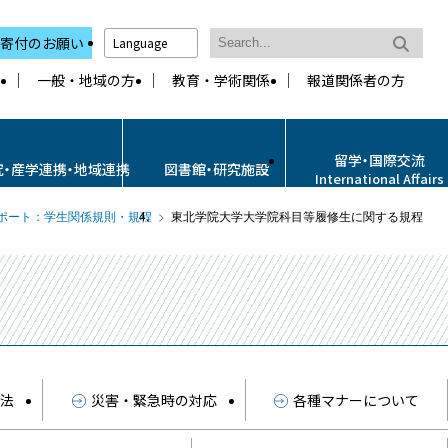
寄付のお願い
Language
一般・地域の方
教育・学術関係
報道関係者の方
留学・国際交流
究・産学連携・地域連携
図書館・研究施設
International Affairs
ポート：学生関係規則・規程
東北学院大学大学院科目等履修生に関する規程
方法
災害・緊急時の対応
各種マナーについて