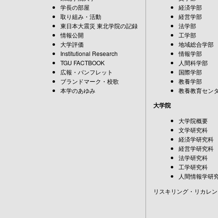
学長の部屋
経済学部
取り組み・活動
経営学部
東日本大震災 東北学院の記録
法学部
情報公開
工学部
大学評価
地域総合学部
Institutional Research
情報学部
TGU FACTBOOK
人間科学部
広報・パンフレット
国際学部
ブランドマーク・校歌
教養学部
本学のあゆみ
教養教育セン
大学院
大学院概要
文学研究科
経済学研究科
経営学研究科
法学研究科
工学研究科
人間情報学研
リスキリング・リカレン