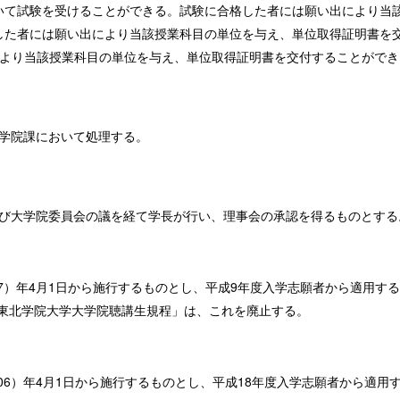
いて試験を受けることができる。試験に合格した者には願い出により当
した者には願い出により当該授業科目の単位を与え、単位取得証明書を
より当該授業科目の単位を与え、単位取得証明書を交付することができ
学院課において処理する。
び大学院委員会の議を経て学長が行い、理事会の承認を得るものとする
97）年4月1日から施行するものとし、平成9年度入学志願者から適用す
「東北学院大学大学院聴講生規程」は、これを廃止する。
006）年4月1日から施行するものとし、平成18年度入学志願者から適用