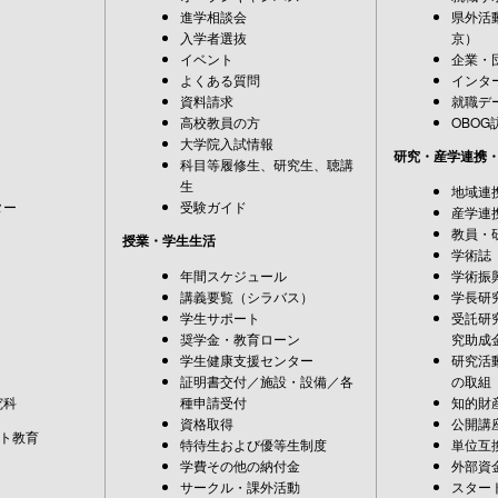
進学相談会
県外活
入学者選抜
京）
イベント
企業・
よくある質問
インタ
資料請求
就職デ
高校教員の方
OBOG
大学院入試情報
研究・産学連携
科目等履修生、研究生、聴講
生
地域連
ター
受験ガイド
産学連
教員・
授業・学生生活
学術誌
年間スケジュール
学術振
講義要覧（シラバス）
学長研
学生サポート
受託研
奨学金・教育ローン
究助成
学生健康支援センター
研究活
証明書交付／施設・設備／各
の取組
究科
種申請受付
知的財
資格取得
公開講
ト教育
特待生および優等生制度
単位互
学費その他の納付金
外部資
サークル・課外活動
スター