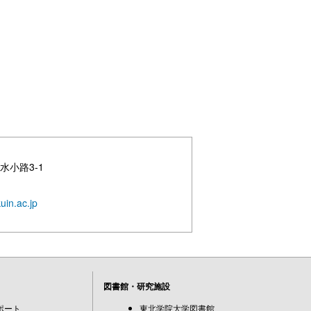
水小路3-1
uin.ac.jp
図書館・研究施設
ポート
東北学院大学図書館