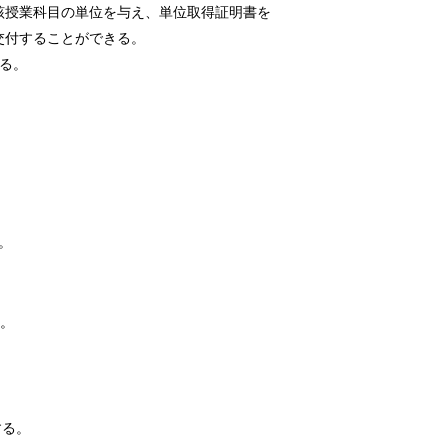
該授業科目の単位を与え、単位取得証明書を
交付することができる。
る。
。
る。
する。