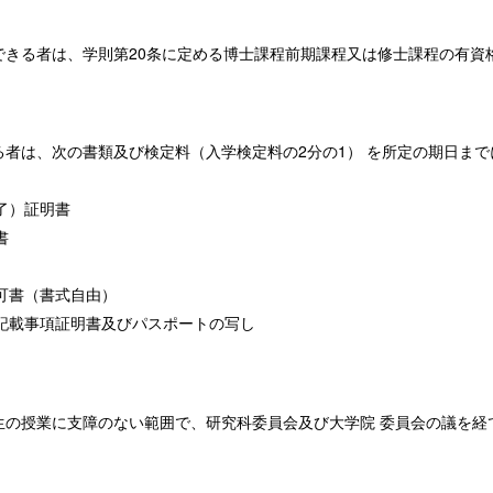
できる者は、学則第20条に定める博士課程前期課程又は修士課程の有資
者は、次の書類及び検定料（入学検定料の2分の1） を所定の期日ま
了）証明書
書
）
可書（書式自由）
記載事項証明書及びパスポートの写し
生の授業に支障のない範囲で、研究科委員会及び大学院 委員会の議を経