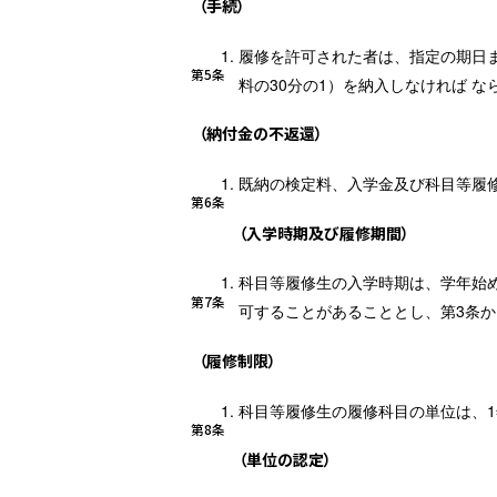
（手続）
履修を許可された者は、指定の期日ま
第5条
料の30分の1）を納入しなければ な
（納付金の不返還）
既納の検定料、入学金及び科目等履
第6条
（入学時期及び履修期間）
科目等履修生の入学時期は、学年始
第7条
可することがあることとし、第3条か
（履修制限）
科目等履修生の履修科目の単位は、1
第8条
（単位の認定）