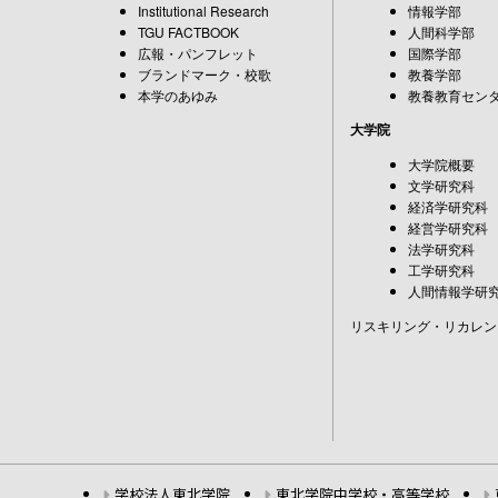
Institutional Research
情報学部
TGU FACTBOOK
人間科学部
広報・パンフレット
国際学部
ブランドマーク・校歌
教養学部
本学のあゆみ
教養教育セン
大学院
大学院概要
文学研究科
経済学研究科
経営学研究科
法学研究科
工学研究科
人間情報学研
リスキリング・リカレン
学校法人東北学院
東北学院中学校・高等学校