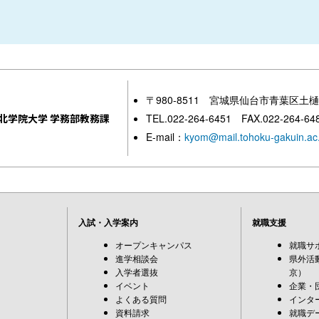
〒980-8511 宮城県仙台市青葉区土樋
北学院大学 学務部教務課
TEL.022-264-6451 FAX.022-264-64
E-mail：
kyom@mail.tohoku-gakuin.ac.
入試・入学案内
就職支援
オープンキャンパス
就職サ
進学相談会
県外活
入学者選抜
京）
イベント
企業・
よくある質問
インタ
資料請求
就職デ