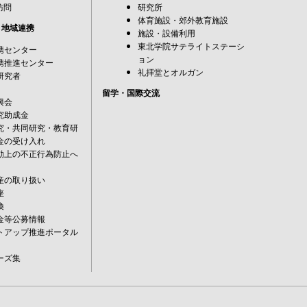
訪問
研究所
体育施設・郊外教育施設
・地域連携
施設・設備利用
東北学院サテライトステーシ
携センター
ョン
携推進センター
礼拝堂とオルガン
研究者
留学・国際交流
興会
究助成金
究・共同研究・教育研
金の受け入れ
動上の不正行為防止へ
産の取り扱い
座
換
金等公募情報
トアップ推進ポータル
ーズ集