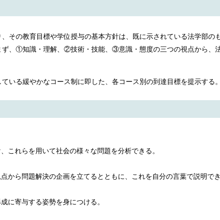
り、その教育目標や学位授与の基本方針は、既に示されている法学部の
まず、①知識・理解、②技術・技能、③意識・態度の三つの視点から、
している緩やかなコース制に即した、各コース別の到達目標を提示する
け、これらを用いて社会の様々な問題を分析できる。
観点から問題解決の企画を立てるとともに、これを自分の言葉で説明で
形成に寄与する姿勢を身につける。