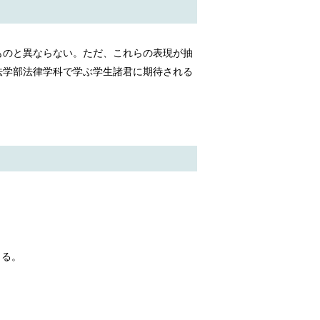
ものと異ならない。ただ、これらの表現が抽
法学部法律学科で学ぶ学生諸君に期待される
。
きる。