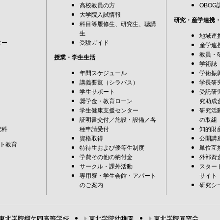
高校教員の方
OBOG
大学院入試情報
研究・産学連携
科目等履修生、研究生、聴講
生
地域連
ター
受験ガイド
産学連
教員・
授業・学生生活
学術誌
年間スケジュール
学術振
講義要覧（シラバス）
学長研
学生サポート
受託研
奨学金・教育ローン
究助成
学生健康支援センター
研究活
証明書交付／施設・設備／各
の取組
究科
種申請受付
知的財
資格取得
公開講
ト教育
特待生および優等生制度
単位互
学費その他の納付金
外部資
サークル・課外活動
スター
専用寮・学生会館・アパート
サイト
のご案内
研究シ
東北学院榴ケ岡高等学校
東北学院幼稚園
東北学院同窓会