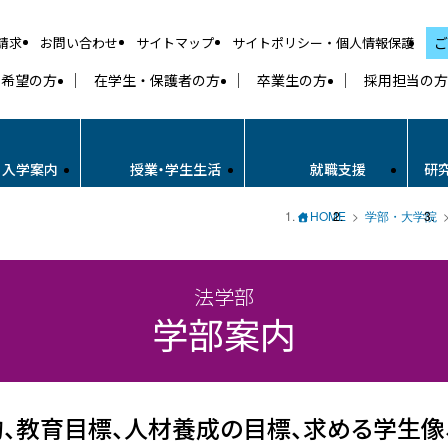
請求
お問い合わせ
サイトマップ
サイトポリシー・個人情報保護
ご
学希望の方
在学生・保護者の方
卒業生の方
採用担当の方
・入学案内
授業・学生生活
就職支援
研
HOME
学部・大学院
法学部
学部案内
的、教育目標、人材養成の目標、求める学生像