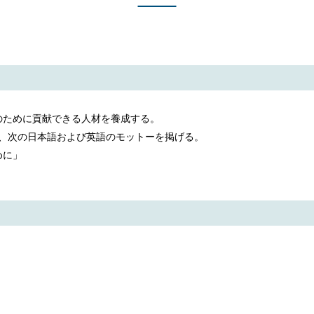
のために貢献できる人材を養成する。
め、次の日本語および英語のモットーを掲げる。
めに」
、
、