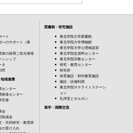
図書館・研究施設
ポート
東北学院大学図書館
動へのサポート（東
東北学院大学博物館
東北学院大学心理相談室
団体の採用ご担当者様
東北学院史資料センター
ーンシップ
東北学院宗教センター
ータ
研究・教育センター
訪問
研究所
体育施設・郊外教育施設
・地域連携
施設・設備利用
東北学院サテライトステーシ
携センター
ョン
携推進センター
礼拝堂とオルガン
研究者
留学・国際交流
興会
究助成金
究・共同研究・教育研
金の受け入れ