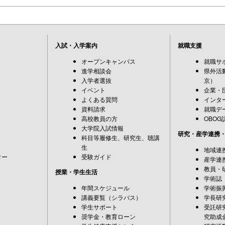
入試・入学案内
就職支援
オープンキャンパス
就職サ
進学相談会
県外活
入学者選抜
京）
イベント
企業・
よくある質問
インタ
資料請求
就職デ
高校教員の方
OBOG
大学院入試情報
研究・産学連携
科目等履修生、研究生、聴講
生
地域連
ター
受験ガイド
産学連
教員・
授業・学生生活
学術誌
年間スケジュール
学術振
講義要覧（シラバス）
学長研
学生サポート
受託研
奨学金・教育ローン
究助成