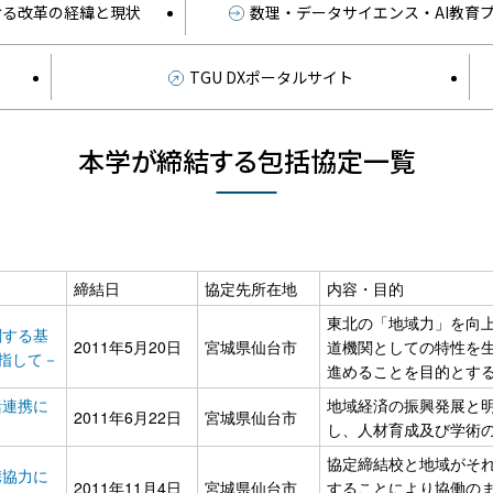
ける改革の経緯と現状
数理・データサイエンス・AI教育
TGU DXポータルサイト
本学が締結する包括協定一覧
締結日
協定先所在地
内容・目的
東北の「地域力」を向
関する基
2011年5月20日
宮城県仙台市
道機関としての特性を
指して－
進めることを目的とす
括連携に
地域経済の振興発展と
2011年6月22日
宮城県仙台市
し、人材育成及び学術
協定締結校と地域がそ
携協力に
2011年11月4日
宮城県仙台市
することにより協働の