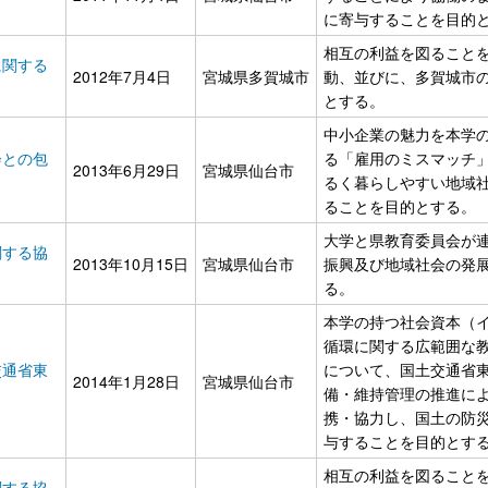
に寄与することを目的
相互の利益を図ること
に関する
2012年7月4日
宮城県多賀城市
動、並びに、多賀城市
とする。
中小企業の魅力を本学
会との包
る「雇用のミスマッチ
2013年6月29日
宮城県仙台市
るく暮らしやすい地域
ることを目的とする。
大学と県教育委員会が
関する協
2013年10月15日
宮城県仙台市
振興及び地域社会の発
る。
本学の持つ社会資本（
循環に関する広範囲な
交通省東
について、国土交通省
2014年1月28日
宮城県仙台市
備・維持管理の推進に
携・協力し、国土の防
与することを目的とす
相互の利益を図ること
関する協