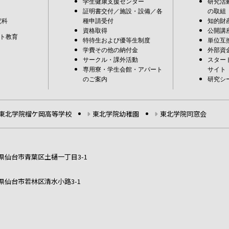
学生健康支援センター
研究活
証明書交付／施設・設備／各
の取組
究科
種申請受付
知的財
資格取得
公開講
ト教育
特待生および優等生制度
単位互
学費その他の納付金
外部資
サークル・課外活動
スター
専用寮・学生会館・アパート
サイト
のご案内
研究シ
東北学院榴ケ岡高等学校
東北学院幼稚園
東北学院同窓会
宮城県仙台市青葉区土樋一丁目3-1
宮城県仙台市若林区清水小路3-1