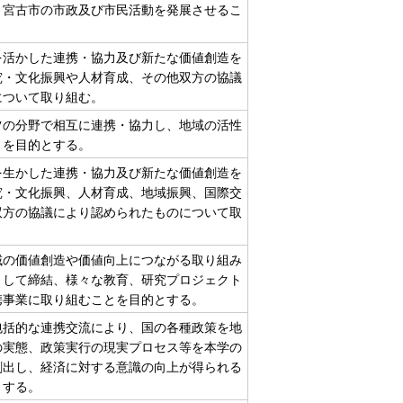
、宮古市の市政及び市民活動を発展させるこ
を活かした連携・協力及び新たな価値創造を
究・文化振興や人材育成、その他双方の協議
について取り組む。
ツの分野で相互に連携・協力し、地域の活性
とを目的とする。
を生かした連携・協力及び新たな価値創造を
究・文化振興、人材育成、地域振興、国際交
双方の協議により認められたものについて取
域の価値創造や価値向上につながる取り組み
として締結、様々な教育、研究プロジェクト
携事業に取り組むことを目的とする。
包括的な連携交流により、国の各種政策を地
の実態、政策実行の現実プロセス等を本学の
創出し、経済に対する意識の向上が得られる
とする。