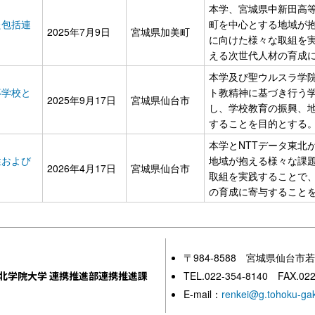
本学、宮城県中新田高
た包括連
町を中心とする地域が
2025年7月9日
宮城県加美町
に向けた様々な取組を
える次世代人材の育成
本学及び聖ウルスラ学
等学校と
ト教精神に基づき行う
2025年9月17日
宮城県仙台市
し、学校教育の振興、
することを目的とする
本学とNTTデータ東北
性および
地域が抱える様々な課
2026年4月17日
宮城県仙台市
取組を実践することで
の育成に寄与すること
〒984-8588 宮城県仙台市
北学院大学 連携推進部連携推進課
TEL.022-354-8140 FAX.022
E-mail：
renkei@g.tohoku-gak