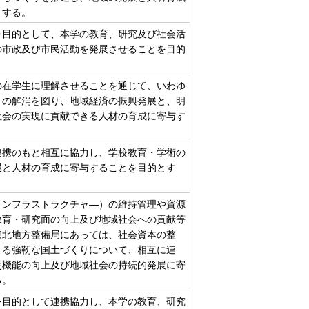
とする。
を目的として、本学の教育、研究及び社会活
の市政及び市民活動を発展させることを目的
の在学生に理解させることを通じて、いわゆ
」の解消を図り、地域経済の振興発展と、明
社会の実現に貢献できる人材の育成に寄与す
連携のもと相互に協力し、学校教育・学術の
展と人材の育成に寄与することを目的とす
インフラストラクチャ―）の維持管理や資源
教育・研究面の向上及び地域社会への貢献等
東北地方整備局にあっては、社会資本の整
よる強靭な国土づくりについて、相互に連
災機能の向上及び地域社会の持続的発展に寄
る。
を目的として連携協力し、本学の教育、研究