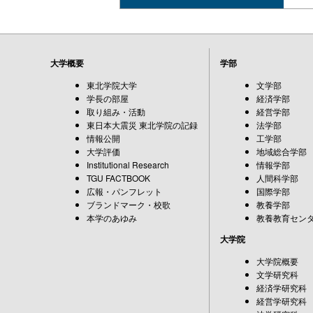
大学概要
学部
東北学院大学
文学部
学長の部屋
経済学部
取り組み・活動
経営学部
東日本大震災 東北学院の記録
法学部
情報公開
工学部
大学評価
地域総合学部
Institutional Research
情報学部
TGU FACTBOOK
人間科学部
広報・パンフレット
国際学部
ブランドマーク・校歌
教養学部
本学のあゆみ
教養教育セン
大学院
大学院概要
文学研究科
経済学研究科
経営学研究科