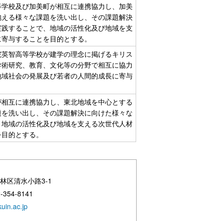
等学校及び加美町が相互に連携協力し、加美
抱える様々な課題を洗い出し、その課題解決
実践することで、地域の活性化及び地域を支
に寄与することを目的とする。
院英智高等学校が建学の理念に掲げるキリス
学術研究、教育、文化等の分野で相互に協力
地域社会の発展及び若者の人間的成長に寄与
。
が相互に連携協力し、東北地域を中心とする
題を洗い出し、その課題解決に向けた様々な
、地域の活性化及び地域を支える次世代人材
を目的とする。
若林区清水小路3-1
-354-8141
uin.ac.jp