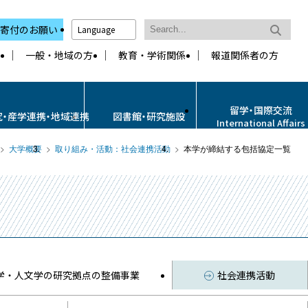
寄付のお願い
Language
一般・地域の方
教育・学術関係
報道関係者の方
留学・国際交流
究・産学連携・地域連携
図書館・研究施設
International Affairs
大学概要
取り組み・活動：社会連携活動
本学が締結する包括協定一覧
学・人文学の研究拠点の整備事業
社会連携活動