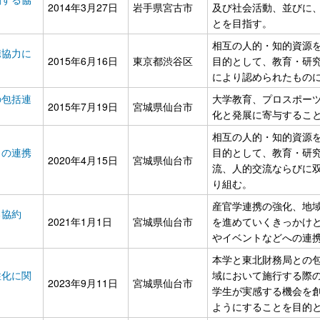
2014年3月27日
岩手県宮古市
及び社会活動、並びに
とを目指す。
相互の人的・知的資源
携協力に
2015年6月16日
東京都渋谷区
目的として、教育・研
により認められたもの
の包括連
大学教育、プロスポー
2015年7月19日
宮城県仙台市
化と発展に寄与するこ
相互の人的・知的資源
との連携
目的として、教育・研
2020年4月15日
宮城県仙台市
流、人的交流ならびに
り組む。
産官学連携の強化、地
る協約
2021年1月1日
宮城県仙台市
を進めていくきっかけ
やイベントなどへの連
本学と東北財務局との
性化に関
域において施行する際
2023年9月11日
宮城県仙台市
学生が実感する機会を
ようにすることを目的