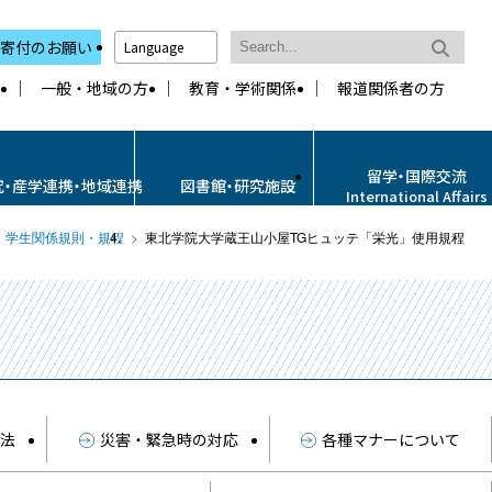
寄付のお願い
Language
一般・地域の方
教育・学術関係
報道関係者の方
留学・国際交流
究・産学連携・地域連携
図書館・研究施設
International Affairs
：学生関係規則・規程
東北学院大学蔵王山小屋TGヒュッテ「栄光」使用規程
方法
災害・緊急時の対応
各種マナーについて