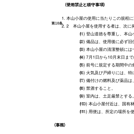
（使用禁止と順守事項）
本山小屋の使用に当たりこの規程に
第10条
本山小屋を使用する者は、次に
登山道徳を尊重し、本山
備品は、使用後に必ず旧
本山小屋の清潔整頓には
7月1日から10月末日ま
前号に規定する期間中の
火気及び戸締りには、特
備付けの燃料及び薬品は
禁酒すること。
室内は、土足厳禁とする
本山小屋付近は、国有
用便は、所定の場所を
（事務）