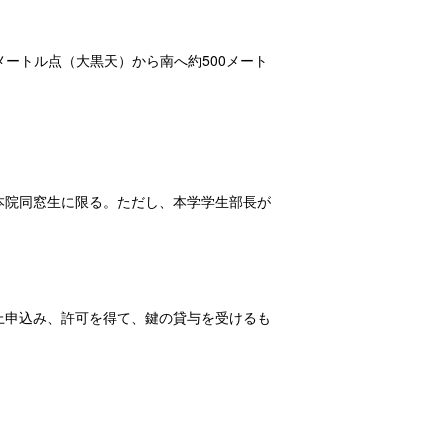
メートル点（大黒天）から南へ約500メート
本院同窓生に限る。ただし、本学学生部長が
上申込み、許可を得て、鍵の貸与を受けるも