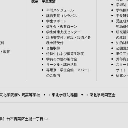
授業・学生生活
学術誌
年間スケジュール
学術振
講義要覧（シラバス）
学長研
学生サポート
受託研
奨学金・教育ローン
究助成
学生健康支援センター
研究活
証明書交付／施設・設備／各
の取組
究科
種申請受付
知的財
資格取得
公開講
ト教育
特待生および優等生制度
単位互
学費その他の納付金
外部資
サークル・課外活動
スター
専用寮・学生会館・アパート
サイト
のご案内
研究シ
東北学院榴ケ岡高等学校
東北学院幼稚園
東北学院同窓会
宮城県仙台市青葉区土樋一丁目3-1