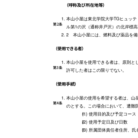
（呼称及び所在地等）
本山小屋は東北学院大学TGヒュッテ
第2条
ル第1の沢（通称井戸沢）の北岸標高1
本山小屋には、燃料及び薬品を備
（使用できる者）
本山小屋を使用できる者は、原則と
第3条
許可した者はこの限りでない。
（使用手続）
本山小屋の使用を希望する者は、山
第4条
のとする。この場合において、遭難
使用目的及び予定コース
使用予定日及び日数
所属団体責任者住所、氏