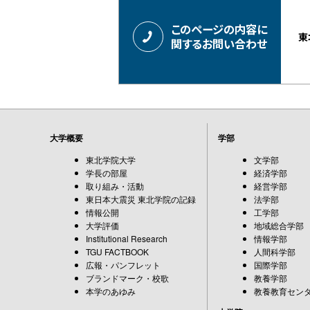
このページの内容に
東
関するお問い合わせ
大学概要
学部
東北学院大学
文学部
学長の部屋
経済学部
取り組み・活動
経営学部
東日本大震災 東北学院の記録
法学部
情報公開
工学部
大学評価
地域総合学部
Institutional Research
情報学部
TGU FACTBOOK
人間科学部
広報・パンフレット
国際学部
ブランドマーク・校歌
教養学部
本学のあゆみ
教養教育セン