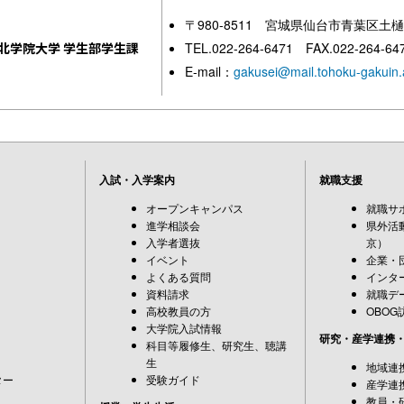
〒980-8511 宮城県仙台市青葉区土樋
北学院大学 学生部学生課
TEL.022-264-6471 FAX.022-264-64
E-mail：
gakusei@mail.tohoku-gakuin.
入試・入学案内
就職支援
オープンキャンパス
就職サ
進学相談会
県外活
入学者選抜
京）
イベント
企業・
よくある質問
インタ
資料請求
就職デ
高校教員の方
OBOG
大学院入試情報
研究・産学連携
科目等履修生、研究生、聴講
生
地域連
ター
受験ガイド
産学連
教員・