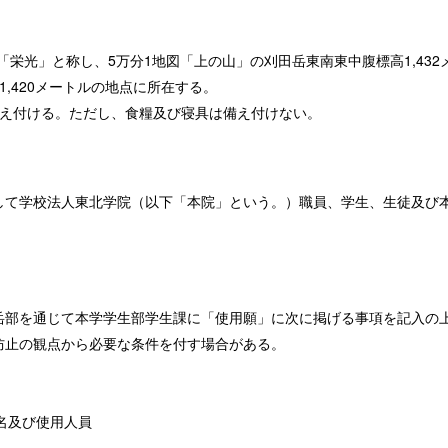
「栄光」と称し、5万分1地図「上の山」の刈田岳東南東中腹標高1,432
,420メートルの地点に所在する。
え付ける。ただし、食糧及び寝具は備え付けない。
して学校法人東北学院（以下「本院」という。）職員、学生、生徒及び
岳部を通じて本学学生部学生課に「使用願」に次に掲げる事項を記入の
防止の観点から必要な条件を付す場合がある。
名及び使用人員