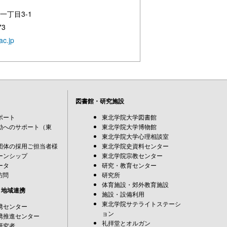
一丁目3-1
73
ac.jp
図書館・研究施設
ポート
東北学院大学図書館
動へのサポート（東
東北学院大学博物館
東北学院大学心理相談室
団体の採用ご担当者様
東北学院史資料センター
ーンシップ
東北学院宗教センター
ータ
研究・教育センター
訪問
研究所
体育施設・郊外教育施設
・地域連携
施設・設備利用
東北学院サテライトステーシ
携センター
ョン
携推進センター
礼拝堂とオルガン
研究者