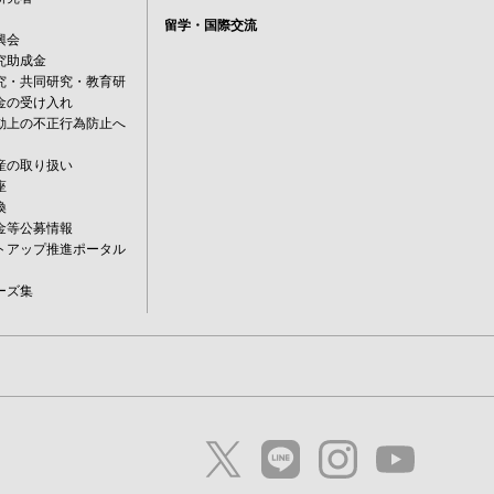
留学・国際交流
興会
究助成金
究・共同研究・教育研
金の受け入れ
動上の不正行為防止へ
産の取り扱い
座
換
金等公募情報
トアップ推進ポータル
ーズ集