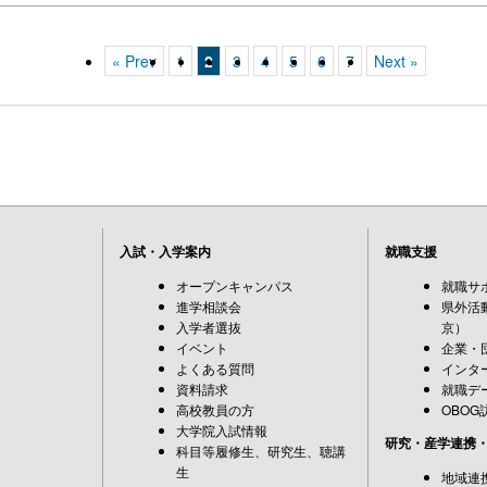
« Prev
1
2
3
4
5
6
7
Next »
入試・入学案内
就職支援
オープンキャンパス
就職サ
進学相談会
県外活
入学者選抜
京）
イベント
企業・
よくある質問
インタ
資料請求
就職デ
高校教員の方
OBOG
大学院入試情報
研究・産学連携
科目等履修生、研究生、聴講
生
地域連