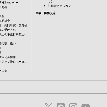
ョン
携推進センター
礼拝堂とオルガン
研究者
留学・国際交流
興会
究助成金
究・共同研究・教育研
金の受け入れ
動上の不正行為防止へ
産の取り扱い
座
換
金等公募情報
トアップ推進ポータル
ーズ集