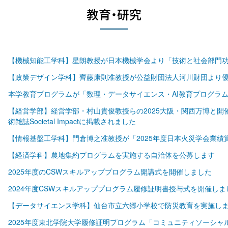
教育・研究
【機械知能工学科】星朗教授が日本機械学会より「技術と社会部門
【政策デザイン学科】齊藤康則准教授が公益財団法人河川財団より
本学教育プログラムが「数理・データサイエンス・AI教育プログラ
【経営学部】経営学部・村山貴俊教授らの2025大阪・関西万博と
術雑誌Societal Impactに掲載されました
【情報基盤工学科】門倉博之准教授が「2025年度日本火災学会業績
【経済学科】農地集約プログラムを実施する自治体を公募します
2025年度のCSWスキルアッププログラム開講式を開催しました
2024年度CSWスキルアッププログラム履修証明書授与式を開催しま
【データサイエンス学科】仙台市立六郷小学校で防災教育を実施し
2025年度東北学院大学履修証明プログラム「コミュニティソーシャ