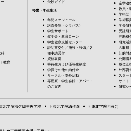
ター
受験ガイド
産学連
教員・
授業・学生生活
学術誌
年間スケジュール
学術振
講義要覧（シラバス）
学長研
学生サポート
受託研
奨学金・教育ローン
究助成
学生健康支援センター
研究活
証明書交付／施設・設備／各
の取組
究科
種申請受付
知的財
資格取得
公開講
ト教育
特待生および優等生制度
単位互
学費その他の納付金
外部資
サークル・課外活動
スター
専用寮・学生会館・アパート
サイト
のご案内
研究シ
東北学院榴ケ岡高等学校
東北学院幼稚園
東北学院同窓会
宮城県仙台市青葉区土樋一丁目3-1