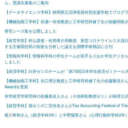
ム」受講生募集のご案内
【データサイエンス学科】静岡県立沼津視覚特別支援学校でプログ
【機械知能工学科】佐瀬一弥准教授と工学研究科修了生の加藤明樹さんが国際会議
研究シーズ集を公開しました
【経営学部】村山貴俊・松岡孝介両教授 新型コロナウイルス大流行
する主催国住民の知覚を分析した論文を国際学術雑誌に公刊
【情報科学科】情報科学科の学生チームが岩手もりおか学生デジタル
しました
【経済学科】白井ゼミのチームが「第70回日本学生経済ゼミナール
【機械知能工学科】矢口博之教授と工学研究科修了生の佐藤隆清さんが国際会議
Awardを受賞
本学経営学研究科の佐藤真名人さん（小池和彰教授ゼミ）が税理士試
【経営学科】堀ゼミの二宮伶名さんがTax Accounting Festival of Tri
梶川隼和さん（経済学科3年）と中野陽里さん（心理行動科学科2年