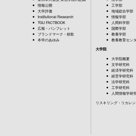
情報公開
工学部
大学評価
地域総合学部
Institutional Research
情報学部
TGU FACTBOOK
人間科学部
広報・パンフレット
国際学部
ブランドマーク・校歌
教養学部
本学のあゆみ
教養教育セン
大学院
大学院概要
文学研究科
経済学研究科
経営学研究科
法学研究科
工学研究科
人間情報学研
リスキリング・リカレン