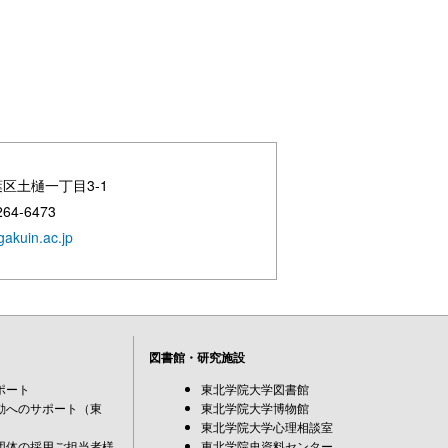
葉区土樋一丁目3-1
264-6473
akuin.ac.jp
図書館・研究施設
ポート
東北学院大学図書館
動へのサポート（東
東北学院大学博物館
東北学院大学心理相談室
団体の採用ご担当者様
東北学院史資料センター