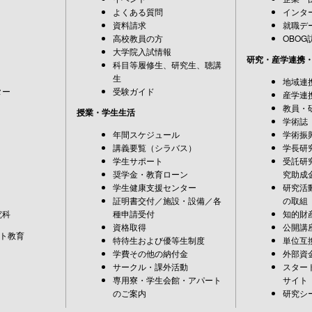
よくある質問
インタ
資料請求
就職デ
高校教員の方
OBOG
大学院入試情報
研究・産学連携
科目等履修生、研究生、聴講
生
地域連
ター
受験ガイド
産学連
教員・
授業・学生生活
学術誌
年間スケジュール
学術振
講義要覧（シラバス）
学長研
学生サポート
受託研
奨学金・教育ローン
究助成
学生健康支援センター
研究活
証明書交付／施設・設備／各
の取組
究科
種申請受付
知的財
資格取得
公開講
ト教育
特待生および優等生制度
単位互
学費その他の納付金
外部資
サークル・課外活動
スター
専用寮・学生会館・アパート
サイト
のご案内
研究シ