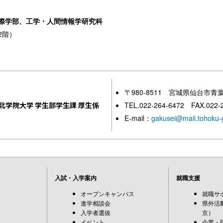
際学部、工学・人間情報学研究科
2階）
〒980-8511 宮城県仙台市青
北学院大学 学生部学生課 厚生係
TEL.022-264-6472 FAX.022-
E-mail：
gakusei@mail.tohoku-g
入試・入学案内
就職支援
オープンキャンパス
就職サ
進学相談会
県外活
入学者選抜
京）
イベント
企業・