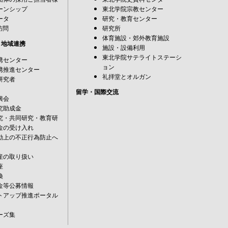
ーンシップ
東北学院宗教センター
ータ
研究・教育センター
訪問
研究所
体育施設・郊外教育施設
・地域連携
施設・設備利用
東北学院サテライトステーシ
携センター
ョン
携推進センター
礼拝堂とオルガン
研究者
留学・国際交流
興会
究助成金
究・共同研究・教育研
金の受け入れ
動上の不正行為防止へ
産の取り扱い
座
換
金等公募情報
トアップ推進ポータル
ーズ集