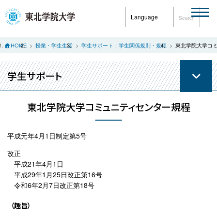
Language
Search
HOME
授業・学生生活
学生サポート：学生関係規則・規程
東北学院大学コ
学生サポート
東北学院大学コミュニティセンター規程
平成元年4月1日制定第5号
改正
平成21年4月1日
平成29年1月25日改正第16号
令和6年2月7日改正第18号
（趣旨）