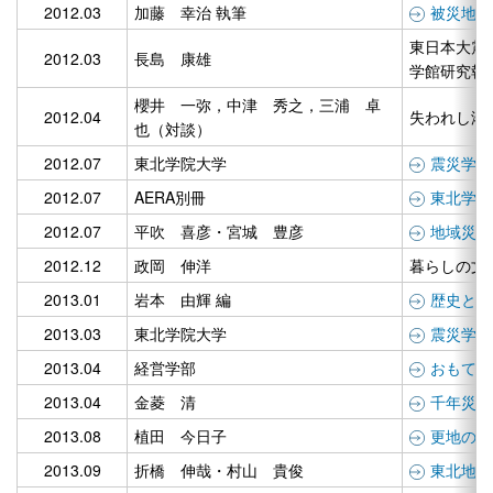
2012.03
加藤 幸治 執筆
被災地の
東日本大震
2012.03
長島 康雄
学館研究報
櫻井 一弥，中津 秀之，三浦 卓
2012.04
失われし港
也（対談）
2012.07
東北学院大学
震災学 
2012.07
AERA別冊
東北学院
2012.07
平吹 喜彦・宮城 豊彦
地域災害
2012.12
政岡 伸洋
暮らしの文
2013.01
岩本 由輝 編
歴史とし
2013.03
東北学院大学
震災学 v
2013.04
経営学部
おもてな
2013.04
金菱 清
千年災禍
2013.08
植田 今日子
更地の向
2013.09
折橋 伸哉・村山 貴俊
東北地方