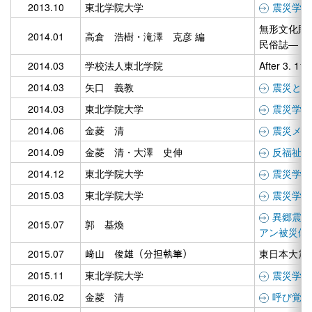
2013.10
東北学院大学
震災学 v
無形文化財
2014.01
高倉 浩樹・滝澤 克彦 編
民俗誌―
2014.03
学校法人東北学院
After 3
2014.03
矢口 義教
震災と企
2014.03
東北学院大学
震災学 v
2014.06
金菱 清
震災メメ
2014.09
金菱 清・大澤 史伸
反福祉論
2014.12
東北学院大学
震災学 v
2015.03
東北学院大学
震災学 v
異郷震災
2015.07
郭 基煥
アン被災体
2015.07
﨑山 俊雄（分担執筆）
東日本大震
2015.11
東北学院大学
震災学 v
2016.02
金菱 清
呼び覚ま