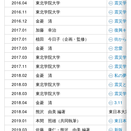
2016.04
東北学院大学
震災学 v
2016.11
東北学院大学
震災学 v
2016.12
金菱 清
震災学入
2017.01
加藤 幸治
復興キュ
2017.01
植田 今日子（企画・監修）
街からの
2017.03
金菱 清
悲愛 あ
2017.03
東北学院大学
震災学 vo
2017.11
東北学院大学
震災学 vo
2018.02
金菱 清
私の夢ま
2018.03
東北学院大学
震災と文
2018.03
東北学院大学
震災学 vo
2018.04
金菱 清
3.11
2018.04
熊沢 由美 編著
東日本大震
2019.01
本間 照雄（共同執筆）
東日本大
2019.03
佐藤 康仁・熊沢 由美 編著
新版 格