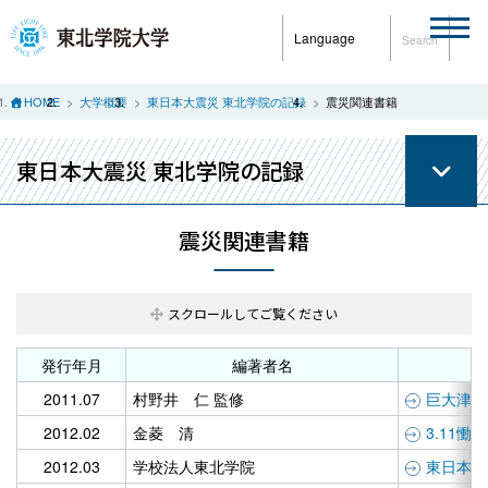
Language
Search
HOME
大学概要
東日本大震災 東北学院の記録
震災関連書籍
東日本大震災 東北学院の記録
震災関連書籍
発行年月
編著者名
2011.07
村野井 仁 監修
巨大津波
2012.02
金菱 清
3.11
2012.03
学校法人東北学院
東日本大